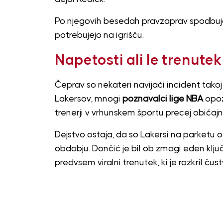
Po njegovih besedah pravzaprav spodbuja i
potrebujejo na igrišču.
Napetosti ali le trenutek
Čeprav so nekateri navijači incident takoj 
Lakersov, mnogi
poznavalci lige NBA
opoz
trenerji v vrhunskem športu precej običajn
Dejstvo ostaja, da so Lakersi na parketu o
obdobju. Dončić je bil ob zmagi eden ključ
predvsem viralni trenutek, ki je razkril 