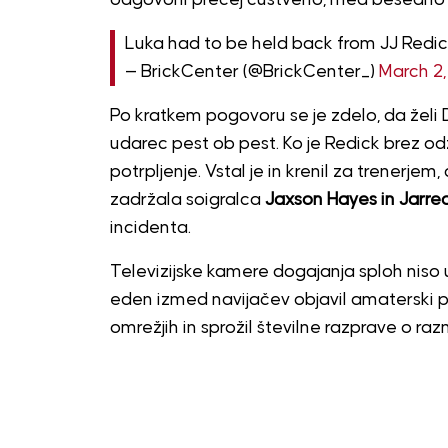
Luka had to be held back from JJ Redi
— BrickCenter (@BrickCenter_)
March 2
Po kratkem pogovoru se je zdelo, da želi 
udarec pest ob pest. Ko je Redick brez odz
potrpljenje. Vstal je in krenil za trenerje
zadržala soigralca
Jaxson Hayes in Jarre
incidenta.
Televizijske kamere dogajanja sploh niso uje
eden izmed navijačev objavil amaterski pos
omrežjih in sprožil številne razprave o raz