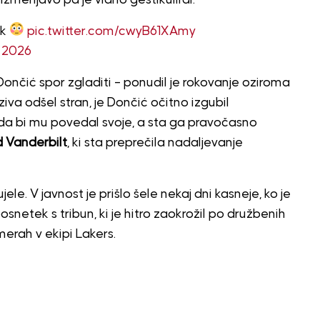
ck
pic.twitter.com/cwyB61XAmy
, 2026
Dončić spor zgladiti – ponudil je rokovanje oziroma
iva odšel stran, je Dončić očitno izgubil
m, da bi mu povedal svoje, a sta ga pravočasno
d Vanderbilt
, ki sta preprečila nadaljevanje
le. V javnost je prišlo šele nekaj dni kasneje, ko je
netek s tribun, ki je hitro zaokrožil po družbenih
merah v ekipi Lakers.