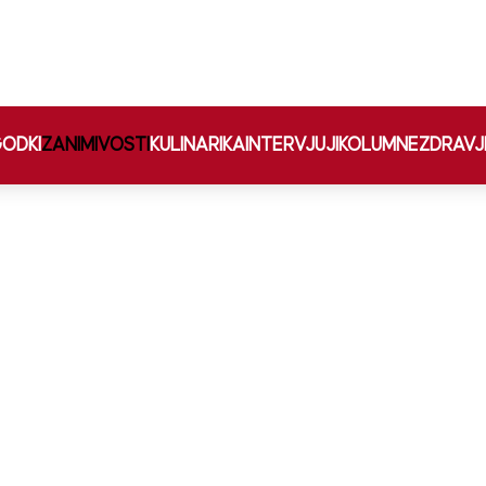
ODKI
ZANIMIVOSTI
KULINARIKA
INTERVJUJI
KOLUMNE
ZDRAVJ