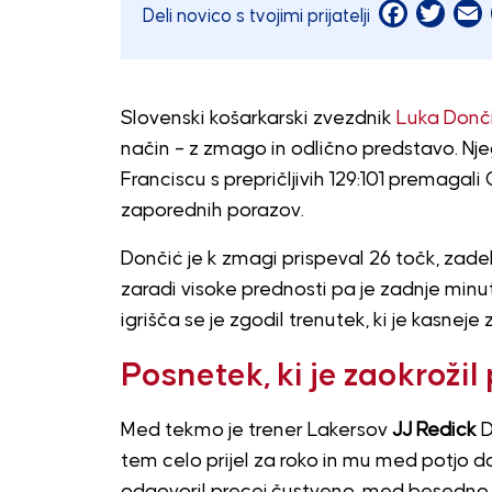
Facebook
Twitt
E
Deli novico s tvojimi prijatelji
Slovenski košarkarski zvezdnik
Luka Donč
način – z zmago in odlično predstavo. Nj
Franciscu s prepričljivih 129:101 premagali
zaporednih porazov.
Dončić je k zmagi prispeval 26 točk, zadel 
zaradi visoke prednosti pa je zadnje minu
igrišča se je zgodil trenutek, ki je kasnej
Posnetek, ki je zaokrožil
Med tekmo je trener Lakersov
JJ Redick
D
tem celo prijel za roko in mu med potjo do 
odgovoril precej čustveno, med besedno i