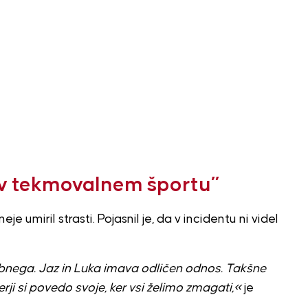
 v tekmovalnem športu”
e umiril strasti. Pojasnil je, da v incidentu ni videl
ebnega. Jaz in Luka imava odličen odnos. Takšne
nerji si povedo svoje, ker vsi želimo zmagati,«
je