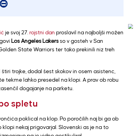
er
mail
Print
ić
je svoj 27.
rojstni dan
proslavil na najboljši možen
egovi
Los Angeles Lakers
so v gosteh v San
 Golden State Warriors ter tako prekinili niz treh
štiri trojke, dodal šest skokov in osem asistenc,
te tekme lahko presedel na klopi. A prav ob robu
e zasenčil dogajanje na parketu.
 po spletu
ončića poklical na klop. Po poročilih naj bi ga ob
klopi nekaj prigovarjal. Slovenski as je na to
zmenjavo pa je vidno gestikuliral.