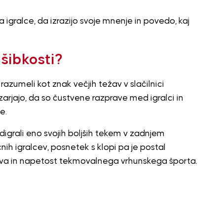
gralce, da izrazijo svoje mnenje in povedo, kaj
 šibkosti?
razumeli kot znak večjih težav v slačilnici
arjajo, da so čustvene razprave med igralci in
e.
digrali eno svojih boljših tekem v zadnjem
nih igralcev, posnetek s klopi pa je postal
čustva in napetost tekmovalnega vrhunskega športa.