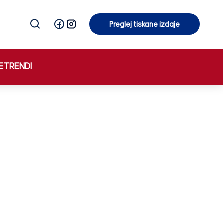
Preglej tiskane izdaje
Preglej tiskane izdaje
E
TRENDI