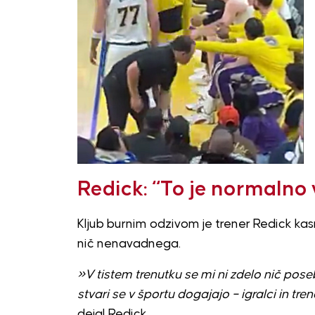
Redick: “To je normalno
Kljub burnim odzivom je trener Redick kasnej
nič nenavadnega.
»V tistem trenutku se mi ni zdelo nič pos
stvari se v športu dogajajo – igralci in tre
dejal Redick.