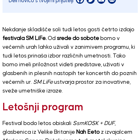
Deli novico s tvojimi prijatelji
Nekdanje skladišče soli tudi letos gosti četrto izdajo
festivala SM LiFe.
Od
srede do sobote
bomo v
večernih urah lahko uživali v zanimivem programu, ki
tudi letos prinaša izbor različnih umetnosti. Tako
bomo imeli priložnost videti predstave, uživati v
glasbenih in plesnih nastopih ter koncertih do poznih
večernih ur.
SM LiFe
ustvarja prostor za inovativne,
sveže umetniške izraze.
Letošnji program
Festival bodo letos obiskali
SsmKOSK + DUF
,
glasbenica iz Velike Britanije
Nah Eeto
z izvajalcem