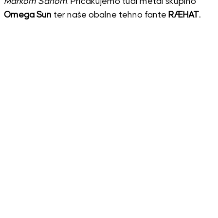
Markom Sanom
. Pričakujemo tudi metal skupino
Omega Sun
ter naše obalne tehno fante
RÆHAT.