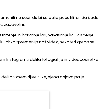
emenili na sebi, da bi se bolje počutili, ali da bodo
č zadovoljni.
riženje in barvanje las, nanašanje ličil, čiščenje
, ki lahko spremenijo naš videz, nekateri gredo še
vojem Instagramu delila fotografije in videoposnetke
delila vznemirljive slike, njena objava pa je