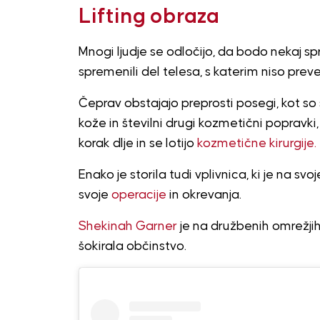
Lifting obraza
Mnogi ljudje se odločijo, da bodo nekaj spr
spremenili del telesa, s katerim niso preve
Čeprav obstajajo preprosti posegi, kot so st
kože in številni drugi kozmetični popravki
korak dlje in se lotijo ​​
kozmetične kirurgije.
Enako je storila tudi vplivnica, ki je na s
svoje
operacije
in okrevanja.
Shekinah Garner
je na družbenih omrežjih 
šokirala občinstvo.