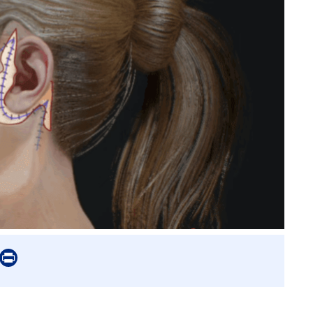
er
mail
Print