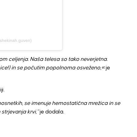
shekinah.guven)
 celjenja. Naša telesa so tako neverjetna.
nice!) in se počutim popolnoma osveženo,«
je
i.
h posnetkih, se imenuje hemostatična mrežica in se
strjevanja krvi,”
je dodala.