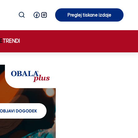
Preglej tiskane izdaje
Preglej tiskane izdaje
E
TRENDI