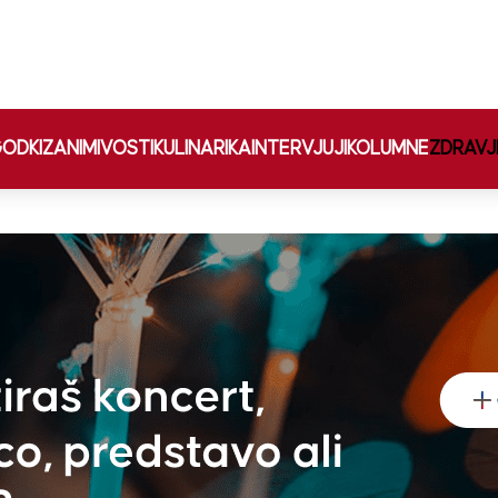
ODKI
ZANIMIVOSTI
KULINARIKA
INTERVJUJI
KOLUMNE
ZDRAVJ