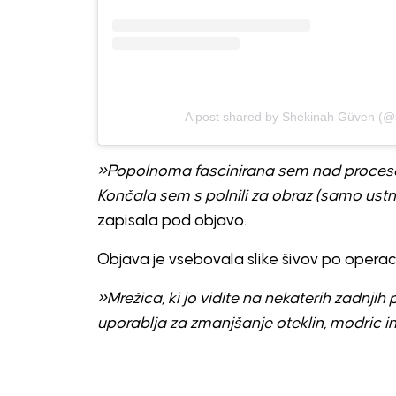
A post shared by Shekinah Güven (@
»Popolnoma fascinirana sem nad procesom
Končala sem s polnili za obraz (samo ust
zapisala pod objavo.
Objava je vsebovala slike šivov po operacij
»Mrežica, ki jo vidite na nekaterih zadnji
uporablja za zmanjšanje oteklin, modric in 