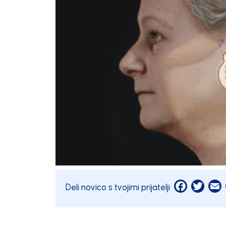
Facebook
Twitt
E
Deli novico s tvojimi prijatelji