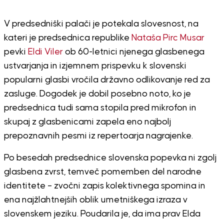
V predsedniški palači je potekala slovesnost, na
kateri je predsednica republike
Nataša Pirc Musar
pevki
Eldi Viler
ob 60-letnici njenega glasbenega
ustvarjanja in izjemnem prispevku k slovenski
popularni glasbi vročila državno odlikovanje red za
zasluge. Dogodek je dobil posebno noto, ko je
predsednica tudi sama stopila pred mikrofon in
skupaj z glasbenicami zapela eno najbolj
prepoznavnih pesmi iz repertoarja nagrajenke.
Po besedah predsednice slovenska popevka ni zgolj
glasbena zvrst, temveč pomemben del narodne
identitete – zvočni zapis kolektivnega spomina in
ena najžlahtnejših oblik umetniškega izraza v
slovenskem jeziku. Poudarila je, da ima prav Elda