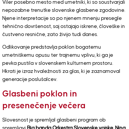
Viler posebno mesto med umetniki, ki so soustvarjali
nepozabne trenutke slovenske glasbene zgodovine.
Njene interpretacije so po njenem mnenju presegle
tehnično dovršenost, saj ostajajo iskrene, človeške in
čustveno resnične, zato živijo tudi danes.
Odlikovanje predstavlja poklon bogatemu
umetniškemu opusu ter trajnemu vplivu, ki ga je
pevka pustila v slovenskem kulturnem prostoru.
Hkrati je izraz hvaležnosti za glas, ki je zaznamoval
generacije poslušalcev.
Glasbeni poklon in
presenečenje večera
Slovesnost je spremljal glasbeni program ob
spremljavi
Big banda Orkestra Slovenske vojske
.
Nina