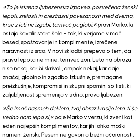
»To je iskrena ljubezenska izpoved, posvečena ženski
lepoti, zrelosti in brezčasni povezanosti med dvema,
ki se z leti ne izgubi, temveč poglobi,«
pravi Marko, ki
ostaja kavalir stare šole – tak, ki verjame v moč
besed, spoštovanje in komplimente, izrečene
naravnost iz srca. V novi skladbi prepeva o tem, da
prava lepota ne mine, temveč zori. Leta na obrazu
niso nekaj, kar bi skrivali, ampak nekaj, kar daje
značaj, globino in zgodbo. Izkušnje, premagane
preizkušnje, kompromisi in skupni spomini so tisti, ki
zaljubljenost spremenijo v trdno, pravo ljubezen.
»Še imaš nasmeh dekleta, tvoj obraz krasijo leta, ti še
vedno noro lepa si,«
poje Marko v verzu, ki zveni kot
eden najlepših komplimentov, kar jih lahko moški
nameni ženski. Pesem ne govori o bežni očaranosti,