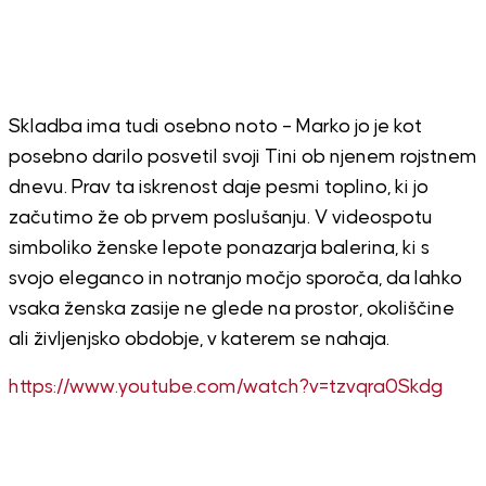
Skladba ima tudi osebno noto – Marko jo je kot
posebno darilo posvetil svoji Tini ob njenem rojstnem
dnevu. Prav ta iskrenost daje pesmi toplino, ki jo
začutimo že ob prvem poslušanju. V videospotu
simboliko ženske lepote ponazarja balerina, ki s
svojo eleganco in notranjo močjo sporoča, da lahko
vsaka ženska zasije ne glede na prostor, okoliščine
ali življenjsko obdobje, v katerem se nahaja.
https://www.youtube.com/watch?v=tzvqra0Skdg