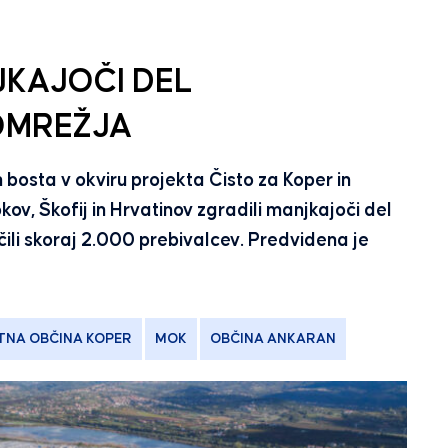
JKAJOČI DEL
OMREŽJA
bosta v okviru projekta Čisto za Koper in
ov, Škofij in Hrvatinov zgradili manjkajoči del
čili skoraj 2.000 prebivalcev. Predvidena je
TNA OBČINA KOPER
MOK
OBČINA ANKARAN