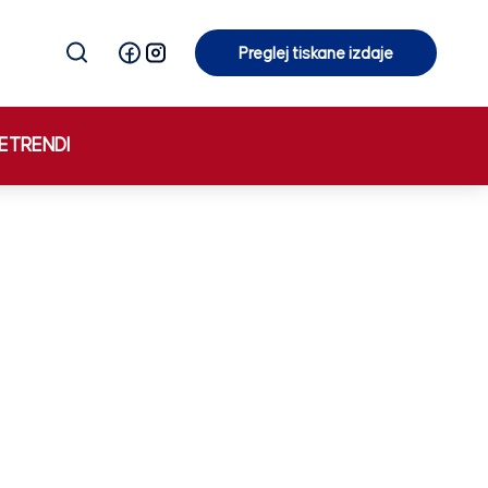
Preglej tiskane izdaje
Preglej tiskane izdaje
E
TRENDI