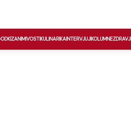
ODKI
ZANIMIVOSTI
KULINARIKA
INTERVJUJI
KOLUMNE
ZDRAVJ