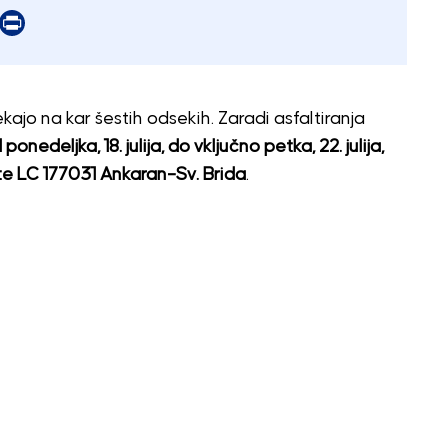
er
mail
Print
jo na kar šestih odsekih. Zaradi asfaltiranja
 ponedeljka, 18. julija, do vključno petka, 22. julija,
e LC 177031 Ankaran–Sv. Brida
.