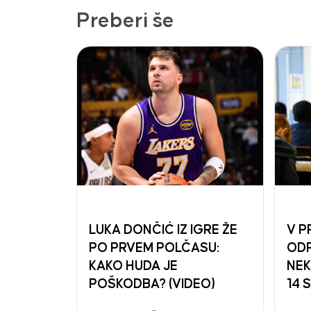
Preberi še
LUKA DONČIĆ IZ IGRE ŽE
V P
PO PRVEM POLČASU:
ODP
KAKO HUDA JE
NEK
POŠKODBA? (VIDEO)
14 