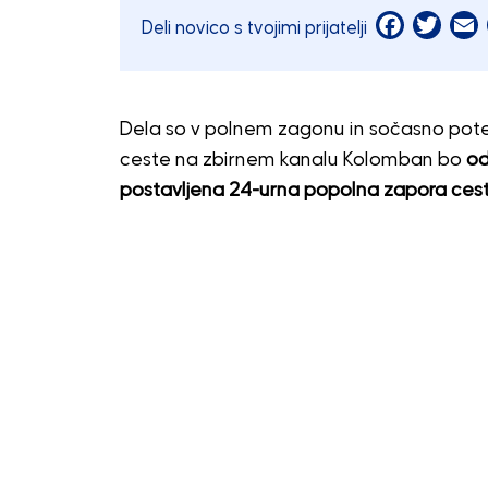
Facebook
Twitt
E
Deli novico s tvojimi prijatelji
Dela so v polnem zagonu in sočasno poteka
ceste na zbirnem kanalu Kolomban bo
od
postavljena 24-urna popolna zapora cest