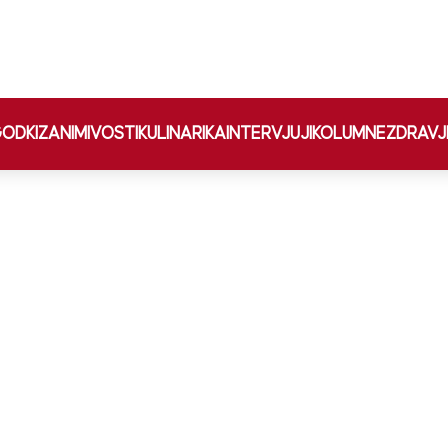
ODKI
ZANIMIVOSTI
KULINARIKA
INTERVJUJI
KOLUMNE
ZDRAVJ