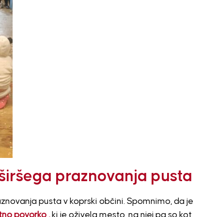
 širšega praznovanja pusta
raznovanja pusta v koprski občini. Spomnimo, da je
tno povorko ,
ki je oživela mesto, na njej pa so kot