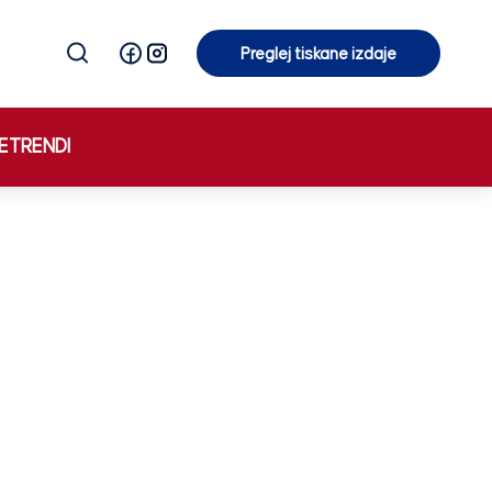
Preglej tiskane izdaje
Preglej tiskane izdaje
E
TRENDI