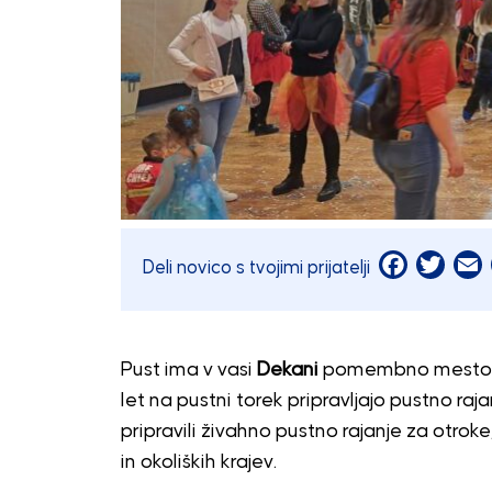
Facebook
Twitt
E
Deli novico s tvojimi prijatelji
Pust ima v vasi
Dekani
pomembno mesto.
let na pustni torek pripravljajo pustno raja
pripravili živahno pustno rajanje za otrok
in okoliških krajev.