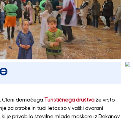
er
mail
Print
 Člani domačega
Turističnega društva
že vrsto
nje za otroke in tudi letos so v vaški dvorani
e, ki je privabilo številne mlade maškare iz Dekanov