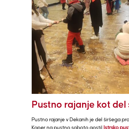
Pustno rajanje kot del
Pustno rajanje v Dekanih je del širšega p
Koper na pustno soboto gostil
Istrsko pus