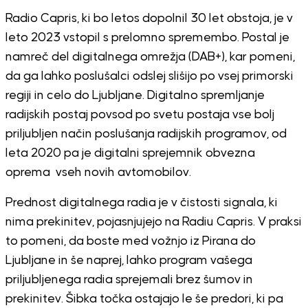
Radio Capris, ki bo letos dopolnil 30 let obstoja, je v
leto 2023 vstopil s prelomno spremembo. Postal je
namreč del digitalnega omrežja (DAB+), kar pomeni,
da ga lahko poslušalci odslej slišijo po vsej primorski
regiji in celo do Ljubljane. Digitalno spremljanje
radijskih postaj povsod po svetu postaja vse bolj
priljubljen način poslušanja radijskih programov, od
leta 2020 pa je digitalni sprejemnik obvezna
oprema vseh novih avtomobilov.
Prednost digitalnega radia je v čistosti signala, ki
nima prekinitev, pojasnjujejo na Radiu Capris. V praksi
to pomeni, da boste med vožnjo iz Pirana do
Ljubljane in še naprej, lahko program vašega
priljubljenega radia sprejemali brez šumov in
prekinitev. Šibka točka ostajajo le še predori, ki pa