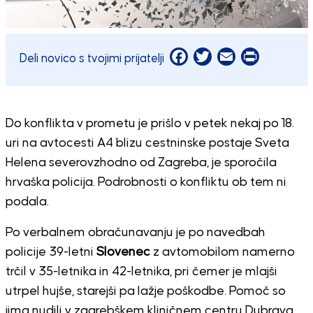
Facebook
Twitter
Email
Print
Deli novico s tvojimi prijatelji
Do konflikta v prometu je prišlo v petek nekaj po 18.
uri na avtocesti A4 blizu cestninske postaje Sveta
Helena severovzhodno od Zagreba, je sporočila
hrvaška policija. Podrobnosti o konfliktu ob tem ni
podala.
Po verbalnem obračunavanju je po navedbah
policije 39-letni
Slovenec
z avtomobilom namerno
trčil v 35-letnika in 42-letnika, pri čemer je mlajši
utrpel hujše, starejši pa lažje poškodbe. Pomoč so
jima nudili v zagrebškem kliničnem centru Dubrava.