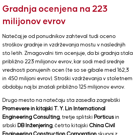
Gradnja ocenjena na 223
milijonov evrov
Natečaj je od ponudnikov zahteval tudi oceno
stroškov gradnje in vzdrževanja mostu v naslednjih
sto letih. Zmagovalni tim ocenjuje, da bi gradnja stala
približno 223 milijonov evrov, kar sodi med srednje
vrednosti ponujenih ocen (te so se gibale med 162,3
in 450 milijoni evrov). Stroški vzdrževanja v stoletnem
obdobju naj bi znašali približno 125 milijonov evrov.
Drugo mesto na natečaju sta zasedla zagrebški
Promevere in kitajski T. Y. Lin International
Engineering Consulting
, tretje splitski
Porticus
in
srbski
DB Inženjering
, četrto kitajski
China Civil
Engineering Construction Corporation
skupaj z