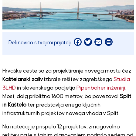
Facebook
Twitter
Email
Print
Deli novico s tvojimi prijatelji
Hrvaške ceste so za projektiranje novega mostu čez
Kaštelanski zaliv
izbrale rešitev zagrebškega
Studia
3LHD
in slovenskega podjetja
Pipenbaher inženirji
.
Most, dolg približno 1600 metrov, bo povezoval
Split
in Kaštelo
ter predstavlja enega ključnih
infrastrukturnih projektov novega vhoda v Split.
Na natečaj je prispelo 12 projektov, zmagovalno
rešitev pa je s tajnim glasovanjem podprlo sedem od