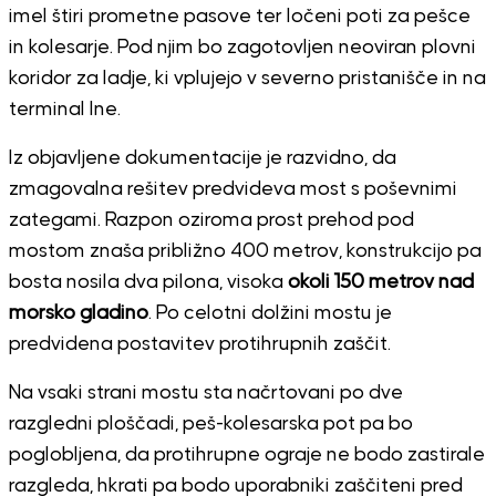
imel štiri prometne pasove ter ločeni poti za pešce
in kolesarje. Pod njim bo zagotovljen neoviran plovni
koridor za ladje, ki vplujejo v severno pristanišče in na
terminal Ine.
Iz objavljene dokumentacije je razvidno, da
zmagovalna rešitev predvideva most s poševnimi
zategami. Razpon oziroma prost prehod pod
mostom znaša približno 400 metrov, konstrukcijo pa
bosta nosila dva pilona, visoka
okoli 150 metrov nad
morsko gladino
. Po celotni dolžini mostu je
predvidena postavitev protihrupnih zaščit.
Na vsaki strani mostu sta načrtovani po dve
razgledni ploščadi, peš-kolesarska pot pa bo
poglobljena, da protihrupne ograje ne bodo zastirale
razgleda, hkrati pa bodo uporabniki zaščiteni pred