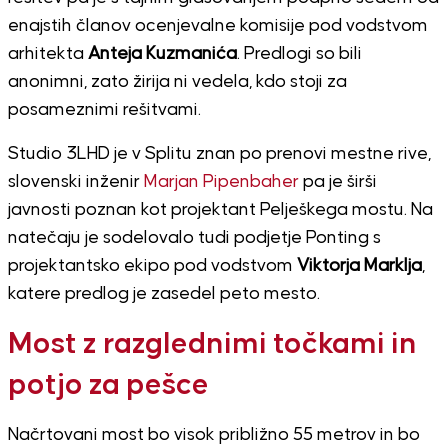
enajstih članov ocenjevalne komisije pod vodstvom
arhitekta
Anteja Kuzmanića
. Predlogi so bili
anonimni, zato žirija ni vedela, kdo stoji za
posameznimi rešitvami.
Studio 3LHD je v Splitu znan po prenovi mestne rive,
slovenski inženir
Marjan Pipenbaher
pa je širši
javnosti poznan kot projektant Pelješkega mostu. Na
natečaju je sodelovalo tudi podjetje Ponting s
projektantsko ekipo pod vodstvom
Viktorja Marklja
,
katere predlog je zasedel peto mesto.
Most z razglednimi točkami in
potjo za pešce
Načrtovani most bo visok približno 55 metrov in bo