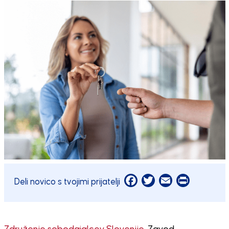
Facebook
Twitter
Email
Print
Deli novico s tvojimi prijatelji