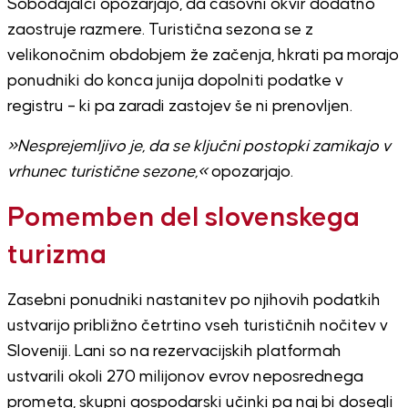
Sobodajalci opozarjajo, da časovni okvir dodatno
zaostruje razmere. Turistična sezona se z
velikonočnim obdobjem že začenja, hkrati pa morajo
ponudniki do konca junija dopolniti podatke v
registru – ki pa zaradi zastojev še ni prenovljen.
»Nesprejemljivo je, da se ključni postopki zamikajo v
vrhunec turistične sezone,«
opozarjajo.
Pomemben del slovenskega
turizma
Zasebni ponudniki nastanitev po njihovih podatkih
ustvarijo približno četrtino vseh turističnih nočitev v
Sloveniji. Lani so na rezervacijskih platformah
ustvarili okoli 270 milijonov evrov neposrednega
prometa, skupni gospodarski učinki pa naj bi dosegli