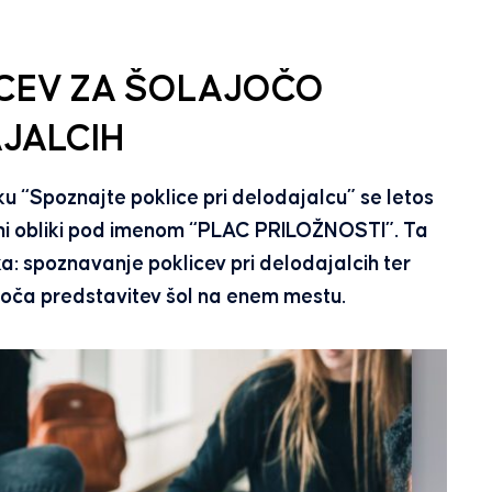
CEV ZA ŠOLAJOČO
JALCIH
“Spoznajte poklice pri delodajalcu” se letos
eni obliki pod imenom “PLAC PRILOŽNOSTI”. Ta
 spoznavanje poklicev pri delodajalcih ter
ogoča predstavitev šol na enem mestu.