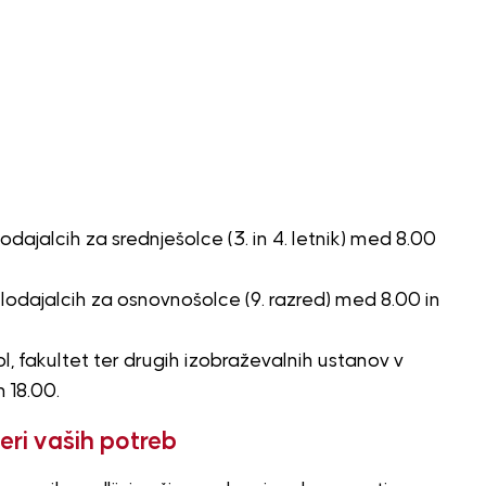
odajalcih za srednješolce (3. in 4. letnik) med 8.00
delodajalcih za osnovnošolce (9. razred) med 8.00 in
ol, fakultet ter drugih izobraževalnih ustanov v
 18.00.
eri vaših potreb