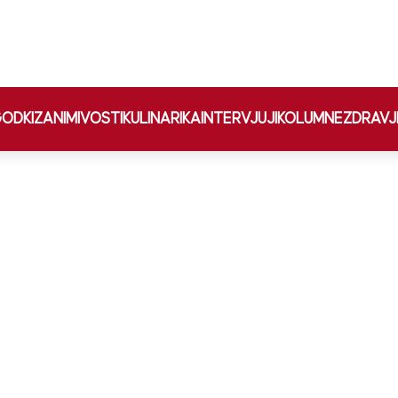
ODKI
ZANIMIVOSTI
KULINARIKA
INTERVJUJI
KOLUMNE
ZDRAVJ