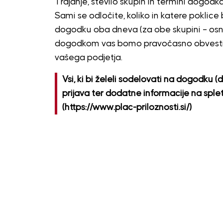
Trajanje, število skupin in termini dogodk
Sami se odločite, koliko in katere poklice b
dogodku oba dneva (za obe skupini – osnov
dogodkom vas bomo pravočasno obvestili o 
vašega podjetja.
Vsi, ki bi želeli sodelovati na dogodku (d
prijava ter dodatne informacije na splet
(https://www.plac-priloznosti.si/)