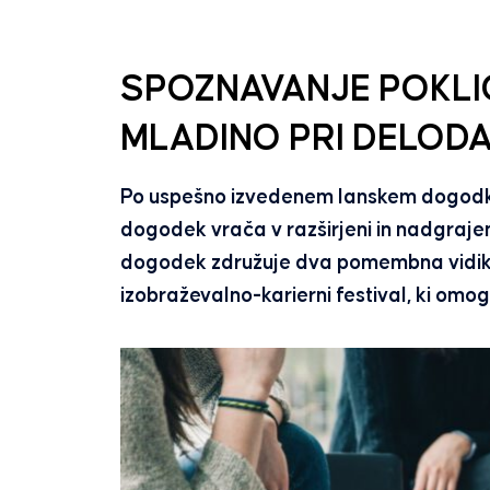
SPOZNAVANJE POKLI
MLADINO PRI DELODA
Po uspešno izvedenem lanskem dogodku 
dogodek vrača v razširjeni in nadgraj
dogodek združuje dva pomembna vidika:
izobraževalno-karierni festival, ki om