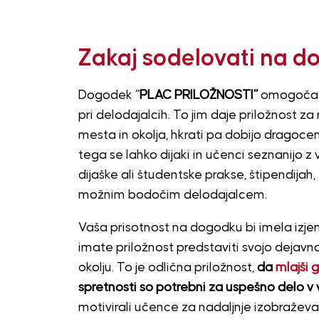
Zakaj sodelovati na 
Dogodek “
PLAC PRILOŽNOSTI”
omogoča š
pri delodajalcih. To jim daje priložnost z
mesta in okolja, hkrati pa dobijo dragocen
tega se lahko dijaki in učenci seznanijo z
dijaške ali študentske prakse, štipendijah
možnim bodočim delodajalcem.
Vaša prisotnost na dogodku bi imela izj
imate priložnost predstaviti svojo dejavno
okolju. To je odlična priložnost,
da
mlajši g
spretnosti so potrebni za uspešno delo v
motivirali učence za nadaljnje izobraževan