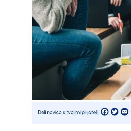
Facebook
Twitt
E
Deli novico s tvojimi prijatelji