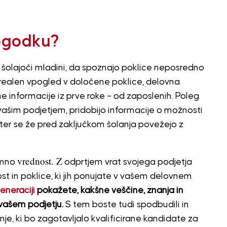
dogodku?
olajoči mladini, da spoznajo poklice neposredno
a realen vpogled v določene poklice, delovna
e informacije iz prve roke – od zaposlenih. Poleg
 vašim podjetjem, pridobijo informacije o možnosti
, ter se že pred zaključkom šolanja povežejo z
vrednost. Z
emno
odprtjem vrat svojega podjetja
st in poklice, ki jih ponujate v vašem delovnem
eneraciji
pokažete, kakšne veščine, znanja in
 vašem podjetju.
S tem boste tudi spodbudili in
je, ki bo zagotavljalo kvalificirane kandidate za