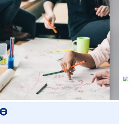
er
mail
Print