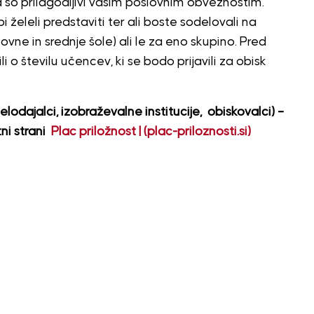
a so prilagodljivi vašim poslovnim obveznostim.
i želeli predstaviti ter ali boste sodelovali na
ne in srednje šole) ali le za eno skupino. Pred
številu učencev, ki se bodo prijavili za obisk
elodajalci, izobraževalne institucije, obiskovalci) –
ni strani
Plac priložnost | (plac-priloznosti.si)