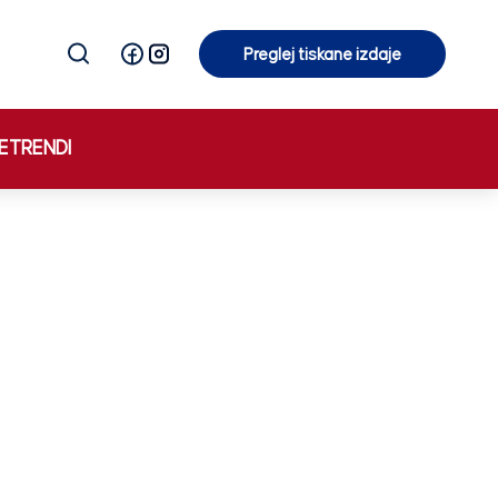
Preglej tiskane izdaje
Preglej tiskane izdaje
E
TRENDI