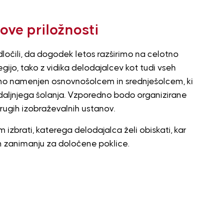
ove priložnosti
ločili, da dogodek letos razširimo na celotno
ijo, tako z vidika delodajalcev kot tudi vseh
eno namenjen osnovnošolcem in srednješolcem, ki
daljnjega šolanja. Vzporedno bodo organizirane
 drugih izobraževalnih ustanov.
izbrati, katerega delodajalca želi obiskati, kar
n zanimanju za določene poklice.