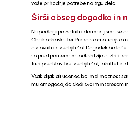
vaše prihodnje potrebe na trgu dela.
Širši obseg dogodka in n
Na podlagi povratnih informacij smo se od
Obalno-kraško ter Primorsko-notranjsko reg
osnovnih in srednjih šol. Dogodek bo loč
so pred pomembno odločitvijo o izbiri na
tudi predstavitve srednjih šol, fakultet in
Vsak dijak ali učenec bo imel možnost sam 
mu omogoča, da sledi svojim interesom i