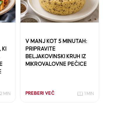
V MANJ KOT 5 MINUTAH:
 KI
PRIPRAVITE
,
BELJAKOVINSKI KRUH IZ
E
MIKROVALOVNE PEČICE
E
PREBERI VEČ
2 MIN
1 MIN