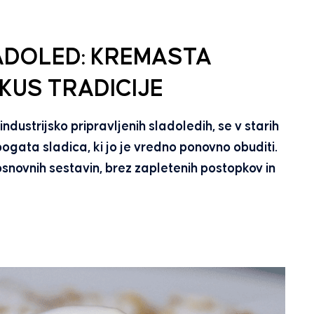
LADOLED: KREMASTA
OKUS TRADICIJE
strijsko pripravljenih sladoledih, se v starih
bogata sladica, ki jo je vredno ponovno obuditi.
osnovnih sestavin, brez zapletenih postopkov in