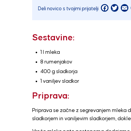
Facebook
Twitt
E
Deli novico s tvojimi prijatelji
Sestavine:
1 l mleka
8 rumenjakov
400 g sladkorja
1 vaniljev sladkor
Priprava:
Priprava se začne z segrevanjem mleka 
sladkorjem in vaniljevim sladkorjem, dokl