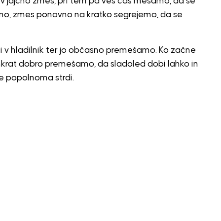
jajčno zmes, pri tem pa ves čas mešamo, da se
ano, zmes ponovno na kratko segrejemo, da se
 v hladilnik ter jo občasno premešamo. Ko začne
enkrat dobro premešamo, da sladoled dobi lahko in
e popolnoma strdi.