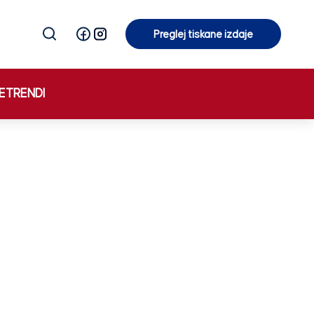
Preglej tiskane izdaje
Preglej tiskane izdaje
E
TRENDI