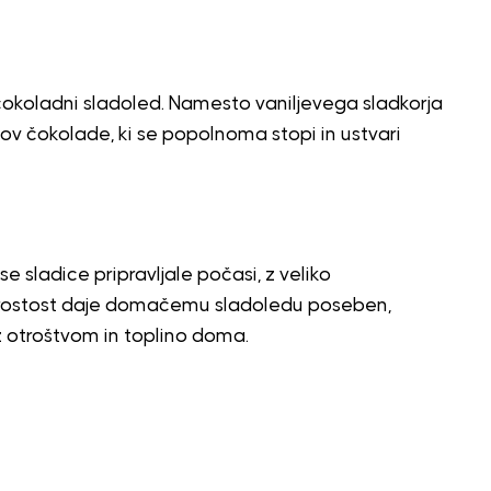
 čokoladni sladoled. Namesto vaniljevega sladkorja
ov čokolade, ki se popolnoma stopi in ustvari
e sladice pripravljale počasi, z veliko
reprostost daje domačemu sladoledu poseben,
z otroštvom in toplino doma.