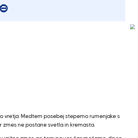
er
mail
Print
do vretja. Medtem posebej stepemo rumenjake s
er zmes ne postane svetla in kremasta.