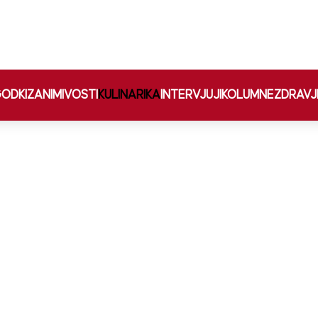
ODKI
ZANIMIVOSTI
KULINARIKA
INTERVJUJI
KOLUMNE
ZDRAVJ