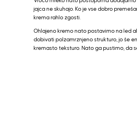
Vročo mleko nato postopoma dodajamo v 
jajca ne skuhajo. Ko je vse dobro premeš
krema rahlo zgosti.
Ohlajeno kremo nato postavimo na led ali
dobivati polzamrznjeno strukturo, jo še 
kremasto teksturo. Nato ga pustimo, da s