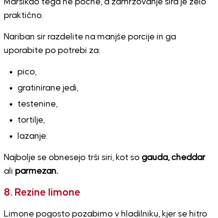
Marsikdo tega ne počne, a zamrzovanje sira je zelo
praktično.
Nariban sir razdelite na manjše porcije in ga
uporabite po potrebi za:
pico,
gratinirane jedi,
testenine,
tortilje,
lazanje.
Najbolje se obnesejo trši siri, kot so
gauda, cheddar
ali
parmezan.
8. Rezine limone
Limone pogosto pozabimo v hladilniku, kjer se hitro