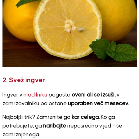
2. Svež ingver
Ingver v
hladilniku
pogosto
oveni ali se izsuši,
v
zamrzovalniku pa ostane
uporaben več mesecev.
Najboljši trik? Zamrznite ga
kar celega.
Ko ga
potrebujete, ga
naribajte
neposredno v jed – še
zamrznjenega.