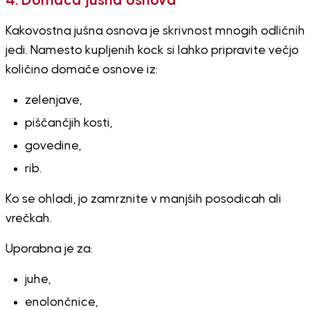
4. Domača jušna osnova
Kakovostna jušna osnova je skrivnost mnogih odličnih
jedi. Namesto kupljenih kock si lahko pripravite večjo
količino domače osnove iz:
zelenjave,
piščančjih kosti,
govedine,
rib.
Ko se ohladi, jo zamrznite v manjših posodicah ali
vrečkah.
Uporabna je za:
juhe,
enolončnice,