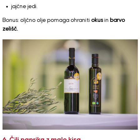
jajčne jedi.
Bonus: oljčno olje pomaga ohraniti
okus
in
barvo
zelišč.
6. Čili paprika z malo kisa