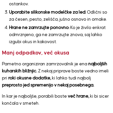
ostankov.
Uporabite silikonske modelčke za led:
Odlični so
za česen, pesto, zelišča, jušno osnovo in omake.
Hrane ne zamrzujte ponovno:
Ko je živilo enkrat
odmrznjeno, ga ne zamrzujte znova, saj lahko
izgubi okus in kakovost.
Manj odpadkov, več okusa
Pametno organiziran zamrzovalnik je ena
najboljših
kuharskih bližnjic.
Z nekaj priprave boste vedno imeli
pri
roki okusne dodatke,
ki lahko tudi najbolj
preprosto jed spremenijo v nekaj posebnega.
In kar je najboljše, porabili boste
več hrane,
ki bi sicer
končala v smeteh.