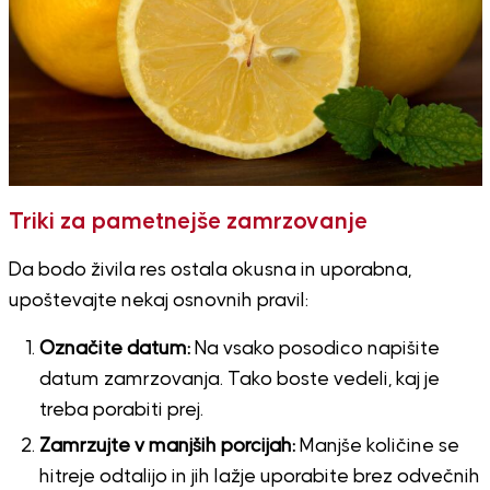
Triki za pametnejše zamrzovanje
Da bodo živila res ostala okusna in uporabna,
upoštevajte nekaj osnovnih pravil:
Označite datum:
Na vsako posodico napišite
datum zamrzovanja. Tako boste vedeli, kaj je
treba porabiti prej.
Zamrzujte v manjših porcijah:
Manjše količine se
hitreje odtalijo in jih lažje uporabite brez odvečnih