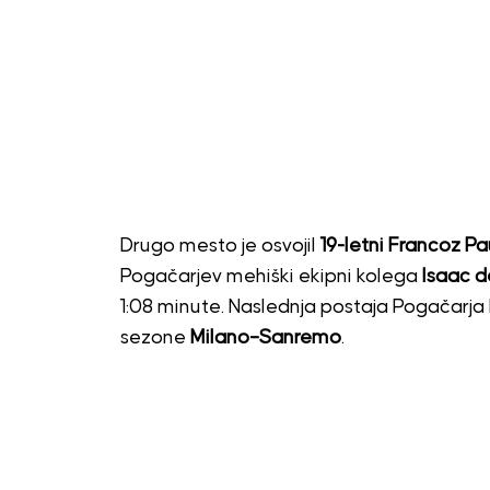
Drugo mesto je osvojil
19-letni Francoz P
Pogačarjev mehiški ekipni kolega
Isaac d
1:08 minute. Naslednja postaja Pogačarja 
sezone
Milano–Sanremo
.