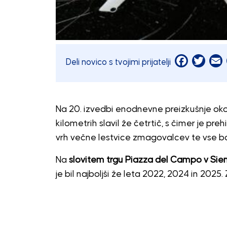
Facebook
Twitt
E
Deli novico s tvojimi prijatelji
Na 20. izvedbi enodnevne preizkušnje okoli
kilometrih slavil že četrtič, s čimer je preh
vrh večne lestvice zmagovalcev te vse bolj
Na
slovitem trgu Piazza del Campo v Sien
je bil najboljši že leta 2022, 2024 in 2025.