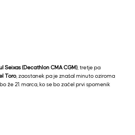
aul Seixas (Decathlon CMA CGM)
, tretje pa
el Toro
, zaostanek pa je znašal minuto oziroma
bo že 21. marca, ko se bo začel prvi spomenik