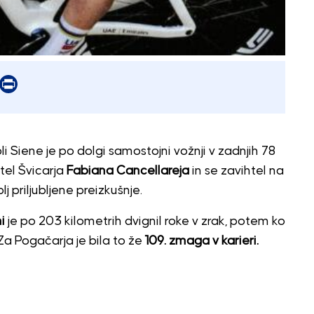
er
mail
Print
 Siene je po dolgi samostojni vožnji v zadnjih 78
itel Švicarja
Fabiana Cancellareja
in se zavihtel na
 priljubljene preizkušnje.
i
je po 203 kilometrih dvignil roke v zrak, potem ko
 Za Pogačarja je bila to že
109. zmaga v karieri.