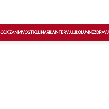
ODKI
ZANIMIVOSTI
KULINARIKA
INTERVJUJI
KOLUMNE
ZDRAVJ