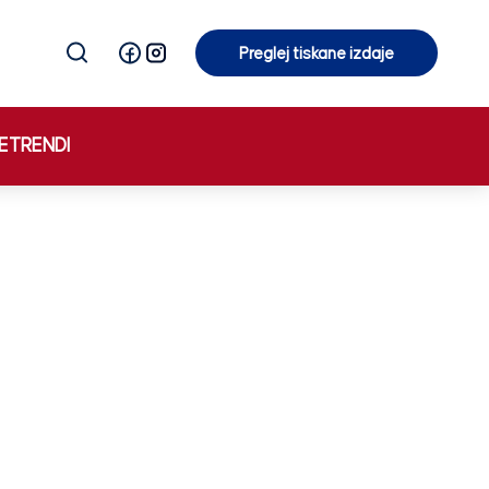
Preglej tiskane izdaje
Preglej tiskane izdaje
E
TRENDI