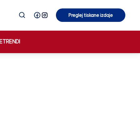
Preglej tiskane izdaje
Preglej tiskane izdaje
E
TRENDI