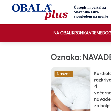
NA OBALI
KRONIKA
VREME
DOG
Oznaka:
NAVAD
Kardiol
Nasveti
razkriv
4
večern
navade
za boljš