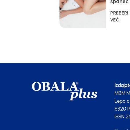
spanec
PREBERI
VEČ
Izdajate
MBM Me
Lepa c
6320 P
ISSN 