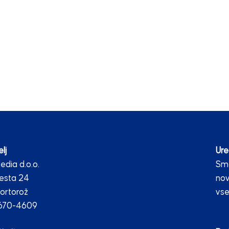
lj
Ure
dia d.o.o.
Smo
esta 24
nov
ortorož
vse
2670-4609