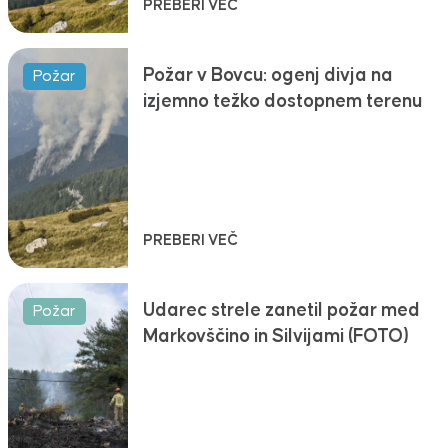
PREBERI VEČ
Požar v Bovcu: ogenj divja na
Požar
izjemno težko dostopnem terenu
PREBERI VEČ
Udarec strele zanetil požar med
Požar
Markovščino in Silvijami (FOTO)