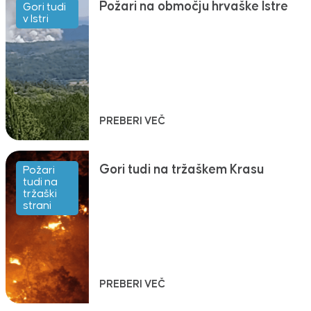
Požari na območju hrvaške Istre
Gori tudi
v Istri
PREBERI VEČ
Gori tudi na tržaškem Krasu
Požari
tudi na
tržaški
strani
PREBERI VEČ