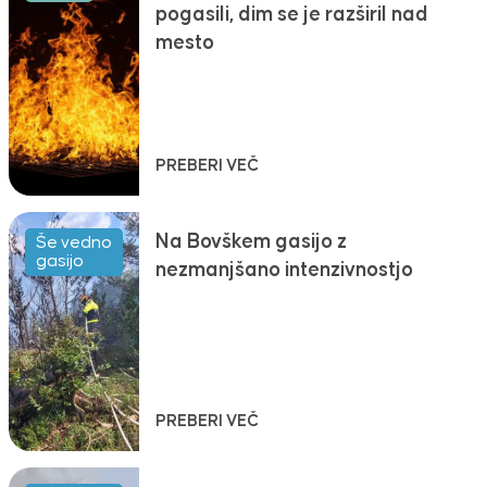
pogasili, dim se je razširil nad
mesto
PREBERI VEČ
Na Bovškem gasijo z
Še vedno
gasijo
nezmanjšano intenzivnostjo
PREBERI VEČ