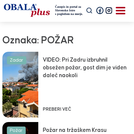
Oznaka:
POŽAR
VIDEO: Pri Zadru izbruhnil
Zadar
obsežen požar, gost dim je viden
daleč naokoli
PREBERI VEČ
Požar na tržaškem Krasu
Požar