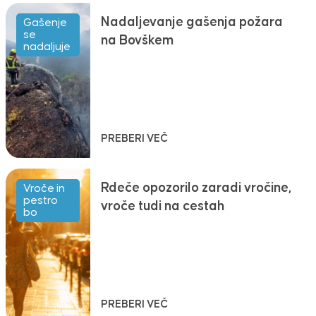
Nadaljevanje gašenja požara
Gašenje
se
na Bovškem
nadaljuje
PREBERI VEČ
Rdeče opozorilo zaradi vročine,
Vroče in
pestro
vroče tudi na cestah
bo
PREBERI VEČ