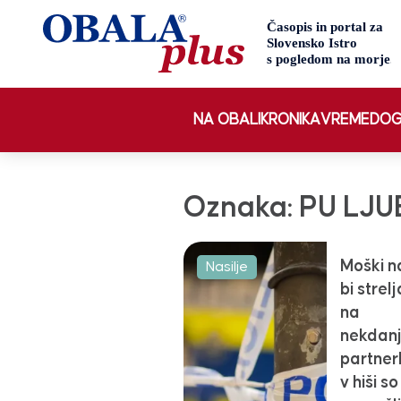
NA OBALI
KRONIKA
VREME
DOG
Oznaka:
PU LJ
Moški n
Nasilje
bi strelj
na
nekdan
partner
v hiši so