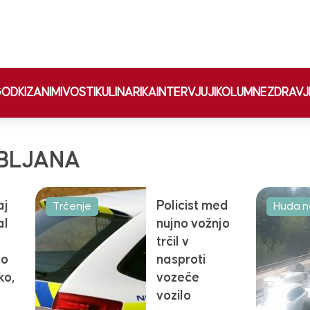
ODKI
ZANIMIVOSTI
KULINARIKA
INTERVJUJI
KOLUMNE
ZDRAVJ
UBLJANA
aj
Policist med
Trčenje
Huda n
al
nujno vožnjo
trčil v
jo
nasproti
ko,
vozeče
vozilo