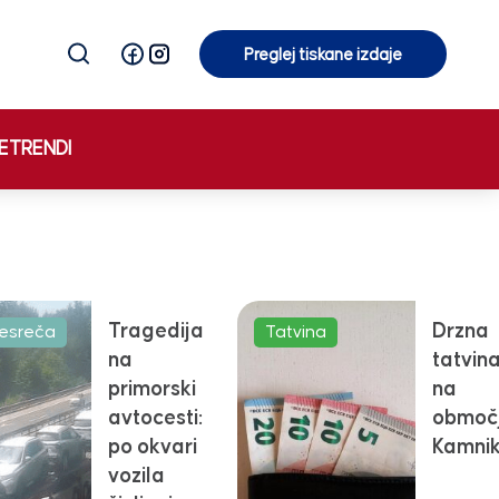
Preglej tiskane izdaje
Preglej tiskane izdaje
E
TRENDI
Tragedija
Drzna
esreča
Tatvina
na
tatvin
primorski
na
avtocesti:
območ
po okvari
Kamni
vozila