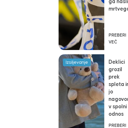
ga našli
mrtveg
PREBERI
VEČ
Deklici
Izsiljevanje
grozil
prek
spleta i
jo
nagovor
v spolni
odnos
PREBERI