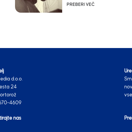
PREBERI VEČ
lj
Ure
dia d.o.o.
Smo
esta 24
nov
ortorož
vse
2670-4609
irajte nas
Pre