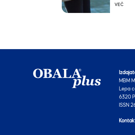
VEČ
Izdajate
MBM Me
Lepa c
6320 P
ISSN 
Kontakt