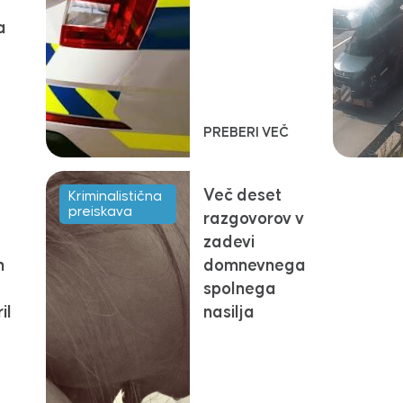
a
PREBERI VEČ
Več deset
Kriminalistična
preiskava
razgovorov v
zadevi
n
domnevnega
spolnega
il
nasilja