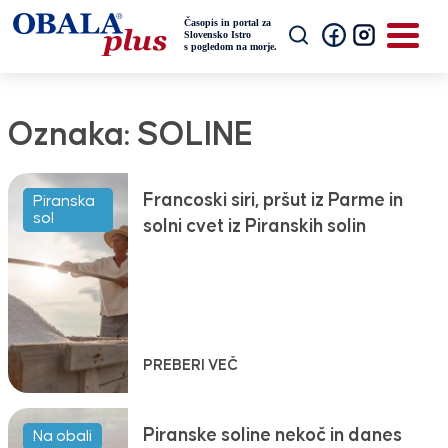
Oznaka:
SOLINE
Francoski siri, pršut iz Parme in
Piranska
sol
solni cvet iz Piranskih solin
PREBERI VEČ
Piranske soline nekoč in danes
Na obali