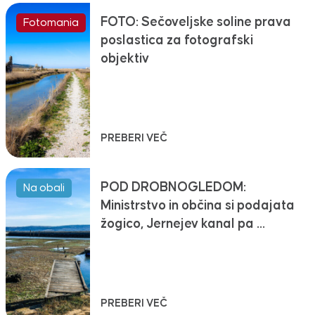
FOTO: Sečoveljske soline prava
Fotomania
poslastica za fotografski
objektiv
PREBERI VEČ
POD DROBNOGLEDOM:
Na obali
Ministrstvo in občina si podajata
žogico, Jernejev kanal pa …
PREBERI VEČ