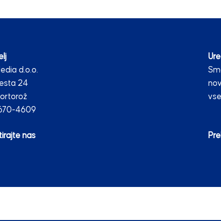
lj
Ure
dia d.o.o.
Smo
esta 24
nov
ortorož
vse
2670-4609
irajte nas
Pre