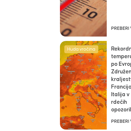
PREBERI
Rekord
Huda vročina
temper
po Evrop
Združe
kraljest
Francija
Italija v
rdečih
opozoril
PREBERI