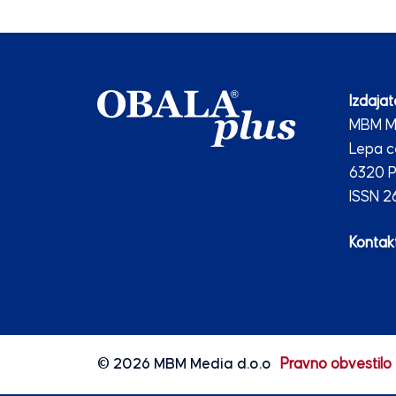
Izdajate
MBM Me
Lepa c
6320 P
ISSN 
Kontakt
© 2026
MBM Media d.o.o
Pravno obvestilo