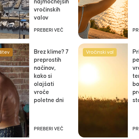
najmočnejših
vročinskih
valov
PREBERI VEČ
PR
Brez klime? 7
Pr
itev
Vročinski val
preprostih
pe
načinov,
vr
kako si
te
olajšati
b
vroče
pr
poletne dni
st
PREBERI VEČ
PR