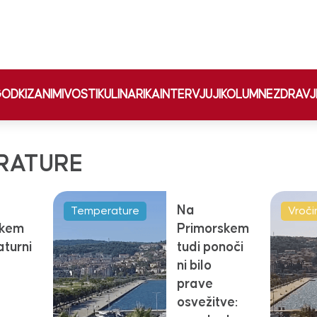
ODKI
ZANIMIVOSTI
KULINARIKA
INTERVJUJI
KOLUMNE
ZDRAVJ
RATURE
Na
Temperature
Vročin
skem
Primorskem
turni
tudi ponoči
ni bilo
prave
osvežitve: