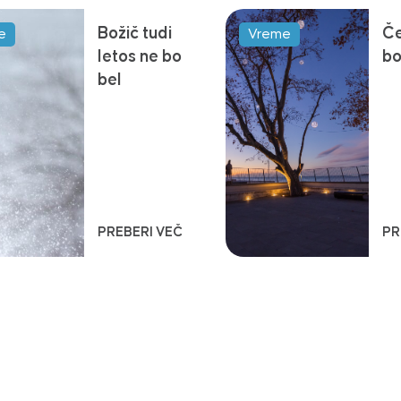
Božič tudi
Če
e
Vreme
letos ne bo
bo
bel
PREBERI VEČ
PR