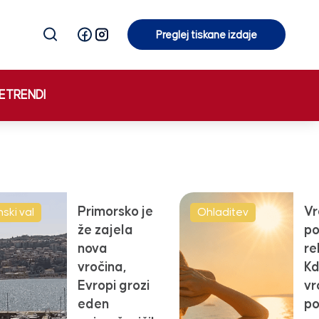
Preglej tiskane izdaje
Preglej tiskane izdaje
E
TRENDI
Primorsko je
Vr
ski val
Ohladitev
že zajela
po
nova
re
vročina,
Kd
Evropi grozi
vr
eden
po