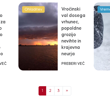
Vročinski
Ohladitev
Vrem
jo
val dosega
 za
vrhunec,
o
popoldne
jo
grozijo
nevihte in
o
krajevna
lo
neurja
 VEČ
PREBERI VEČ
Next page
1
2
3
»