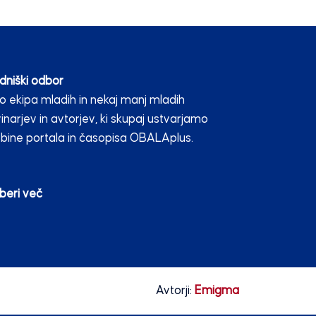
dniški odbor
 ekipa mladih in nekaj manj mladih
inarjev in avtorjev, ki skupaj ustvarjamo
bine portala in časopisa OBALAplus.
beri več
Avtorji:
Emigma