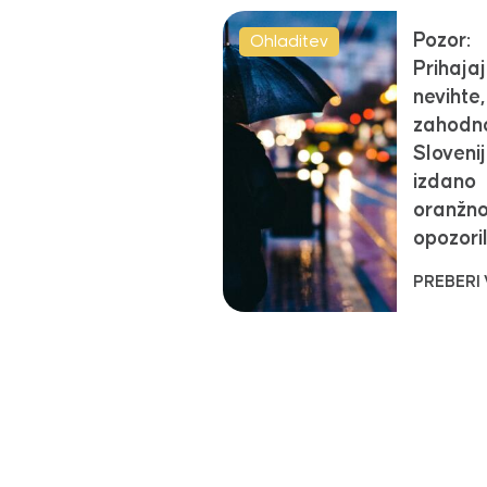
Pozor:
Ohladitev
Prihaja
nevihte,
zahodn
Sloveni
izdano
oranžn
opozori
PREBERI