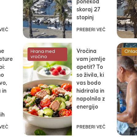
ponekod
skoraj 27
stopinj
 VEČ
PREBERI VEČ
ne
Vročina
Hrana med
Ohlad
vročino
ature
vam jemlje
i:
apetit? To
no
so živila, ki
vo,
vas bodo
 in
hidrirala in
napolnila z
energijo
ih
 VEČ
PREBERI VEČ