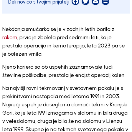
Facebook
Twitter
Email
Print
Deli novico s tvojimi prijatelji
Nekdanja smučarka se je v zadnjih letih borila z
rakom
, prvič je zbolela pred sedmimi leti, ko je
prestala operacijo in kemoterapijo, leta 2023 pa se
je bolezen vrnila.
Njeno kariero so ob uspehih zaznamovale tudi
številne poškodbe, prestala je enajst operacij kolen.
Na najvišji ravni tekmovanj v svetovnem pokalu je s
prekinitvami nastopala med letoma 1991 in 2003.
Največji uspeh je dosegla na domači tekmi v Kranjski
Gori, ko je leta 1991 zmagama v slalomu in bila druga
v veleslalomu, druga je bila še na slalomu v Lienzu
leta 1999. Skupno je na tekmah svetovnega pokala v