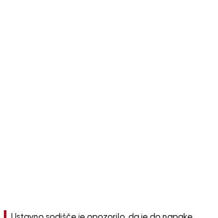
Ustavno sodišče je opozorilo, da je do napake