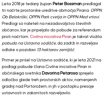
Leta 2018 je tedanji župan
Peter Bossman
predlagal
tri načrte prostorske ureditve območja Pirana:
OPPN
Ob Belokriški, OPPN Park cvetja in OPPN Med vrtovi.
Predlogi so naleteli na nezadovoljstvo številnih
občanov, kar je pripeljalo do pobude za referendum
proti načrtom.
Civilna iniciativa Piran
je takrat vložila
pobudo na Ustavno sodišče,
da zadrži in razveljavi
odloke o pozidavi
13 hektarov zemljišč.
Primer je prišel na Ustavno sodišče, ki je leta 2021 na
podlagi pobude člana Civilne iniciative Piran in
občinskega svetnika
Davorina Petarosa
sprejelo
odločbo glede treh prostorskih aktov, namenjenih
gradnji nad Portorožem, in jih v postopku presoje
ustavnosti in zakonitosti razveljavilo.