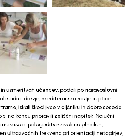
h in usmeritvah učencev, podali po
naravoslovni
vali sadno drevje, mediteransko rastje in ptice,
trarne, iskali škodljivce v oljčniku in dobre sosede
 si na koncu pripravili zeliščni napitek. Na učni
 na sušo in prilagoditve živali na plenilce,
n ultrazvočnih frekvenc pri orientaciji netopirjev,