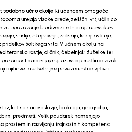
kot sodobno učno okolje
, ki učencem omogoča
stopoma urejajo visoke grede, zeliščni vrt, učilnico
re za opazovanje biodiverzitete in opraševalcev.
sejejo, sadijo, okopavajo, zalivajo, kompostirajo,
i iz pridelkov šolskega vrta. V učnem okolju na
teransko rastje, oljčnik, čebelnjak, žuželke ter
 pozornost namenjajo opazovanju rastlin in živali
nju njihove medsebojne povezanosti in vpliva
tov, kot so naravoslovje, biologija, geografija,
izbirni predmeti. Velik poudarek namenjajo
prostem in razvijanju trajnostnih kompetenc.