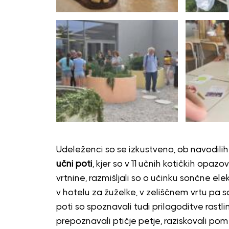
Udeleženci so se izkustveno, ob navodili
učni poti
, kjer so v 11 učnih kotičkih opazo
vrtnine, razmišljali so o učinku sončne elek
v hotelu za žuželke, v zeliščnem vrtu pa so
poti so spoznavali tudi prilagoditve rastlin
prepoznavali ptičje petje, raziskovali pome