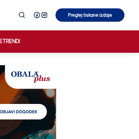
Preglej tiskane izdaje
Preglej tiskane izdaje
E
TRENDI