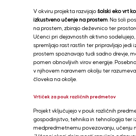
V okviru projekta razvijajo
šolski eko vrt 
izkustveno učenje na prostem
. Na šoli po
na prostem, zbirajo deževnico ter prosto
Učenci pri dejavnostih aktivno sodelujejo, 
spremljajo rast rastlin ter pripravljajo jed
prostem spoznavajo tudi sadno drevje, medi
pomen obnovljivih virov energije. Posebno
v njihovem naravnem okolju ter razumeva
človeka na okolje.
Vrtiček za pouk različnih predmetov
Projekt vključujejo v pouk različnih predme
gospodinjstvo, tehnika in tehnologija ter 
medpredmetnemu povezovanju, učenju na 