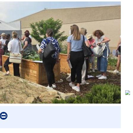
er
mail
Print