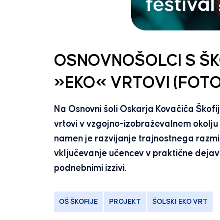
OSNOVNOŠOLCI S ŠK
»EKO« VRTOVI (FOTO
Na Osnovni šoli Oskarja Kovačiča Škofij
vrtovi v vzgojno-izobraževalnem okolju
namen je razvijanje trajnostnega razmi
vključevanje učencev v praktične dejav
podnebnimi izzivi.
OŠ ŠKOFIJE
PROJEKT
ŠOLSKI EKO VRT