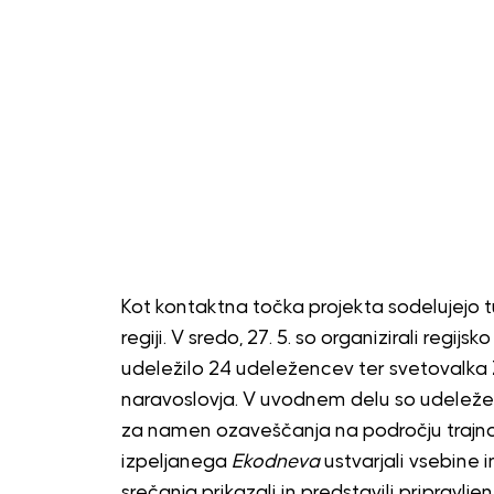
Kot kontaktna točka projekta sodelujejo t
regiji. V sredo, 27. 5. so organizirali regij
udeležilo 24 udeležencev ter svetovalk
naravoslovja. V uvodnem delu so udeležence
za namen ozaveščanja na področju trajnost
izpeljanega
Ekodneva
ustvarjali vsebine 
srečanja prikazali in predstavili pripravlje