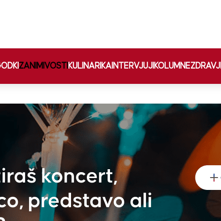
ODKI
ZANIMIVOSTI
KULINARIKA
INTERVJUJI
KOLUMNE
ZDRAVJ