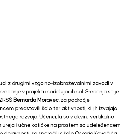
udi z drugimi vzgojno-izobraževalnimi zavodi v
sko srečanje v projektu sodelujočih šol. Srečanja se je
a ZRSŠ
Bernarda Moravec
, za področje
m predstavili šolo ter aktivnosti, ki jih izvajajo
nega razvoja. Učenci, ki so v okviru vertikalno
in urejali učne kotičke na prostem so udeležencem
ne dejavnosti, so sporočili s šole Oskarja Kovačiča