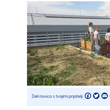
Facebook
Twitt
E
Deli novico s tvojimi prijatelji