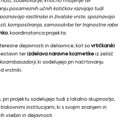
ost, sodelovanje, kritično mišljenje ter
nju posameznih učnih kotičkov razvijajo tudi
poznavajo rastlinske in živalske vrste, spoznavajo
ti, kompostiranja, samooskrbe ter trajnostne rabe
enko
, koordinatorica projekta.
teresne dejavnosti in delavnice, kot so
vrtičkarski
sestavin ter
izdelava naravne kozmetike
iz zelišč
koambasadorji
, ki sodelujejo pri načrtovanju
d vrstniki.
h
, pri projektu sodelujejo tudi z lokalno skupnostjo,
strokovnimi institucijami, ki s svojim znanjem in
h vsebin in dejavnosti.