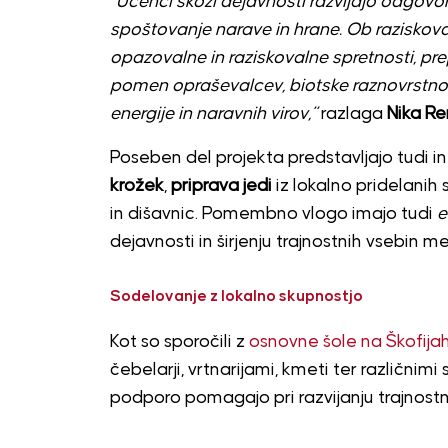
“Učenci skozi dejavnosti razvijajo odgovorn
spoštovanje narave in hrane. Ob raziskova
opazovalne in raziskovalne spretnosti, pre
pomen opraševalcev, biotske raznovrstnos
energije in naravnih virov,”
razlaga
Nika R
Poseben del projekta predstavljajo tudi in
krožek
,
priprava jedi
iz lokalno pridelanih 
in dišavnic. Pomembno vlogo imajo tudi
e
dejavnosti in širjenju trajnostnih vsebin me
Sodelovanje z lokalno skupnostjo
Kot so sporočili z
osnovne šole na Škofija
čebelarji, vrtnarijami, kmeti ter različnimi 
podporo pomagajo pri razvijanju trajnostni