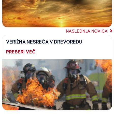
NASLEDNJA NOVICA
VERIŽNA NESREČA V DREVOREDU
PREBERI VEČ