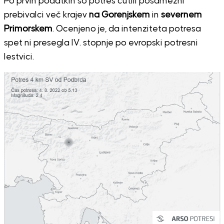
Po prvih podatkih so potres čutili posamezni
prebivalci več krajev
na Gorenjskem
in
severnem
Primorskem
. Ocenjeno je, da intenziteta potresa
spet ni presegla IV. stopnje po evropski potresni
lestvici.