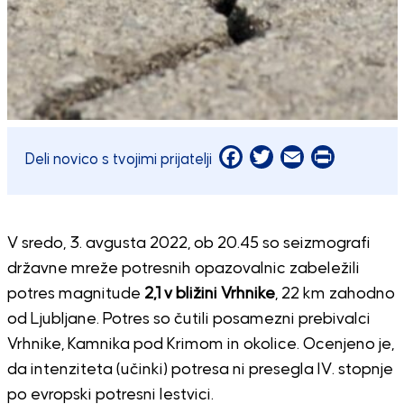
Facebook
Twitter
Email
Print
Deli novico s tvojimi prijatelji
V sredo, 3. avgusta 2022, ob 20.45 so seizmografi
državne mreže potresnih opazovalnic zabeležili
potres magnitude
2,1 v bližini Vrhnike
, 22 km zahodno
od Ljubljane. Potres so čutili posamezni prebivalci
Vrhnike, Kamnika pod Krimom in okolice. Ocenjeno je,
da intenziteta (učinki) potresa ni presegla IV. stopnje
po evropski potresni lestvici.