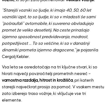
voznic
, ki so jih zato poimenovali
Velikani vožnje.
“Starejši vozniki so ljudje, ki imajo 40, 50, 60 let
vozniški izpit, to so ljudje, ki so v mladosti še sami
“pošraufali” avtomobile, ki suvereno obvladujejo
promet že veliko desetletij. Na ceste prinašajo
izjemno sposobnost predvidevanja, modrost,
potrpežljivost … To so veščine, ki so v današnji
dinamiki prometa izjemno dragocene,”
je pojasnila
Cergolj Kebler.
Vsa leta se osredotočajo na tri ključne stvari, ki so
hkrati največji povzročitelji prometnih nesreč –
varnostna razdalja, hitrost in krožišča
, pri katerih
starejši največkrat prosijo za pomoč. V vsakem mestu
zato izberejo traso vožnje, ki vključuje vse tri
elemente.