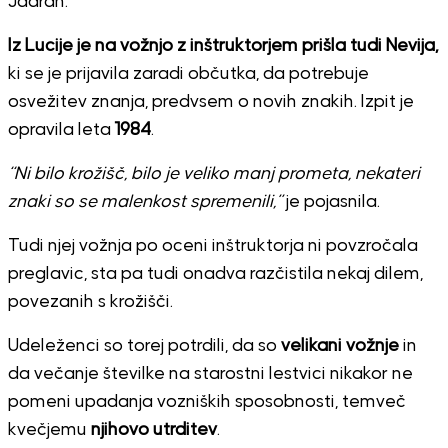
Jadran.
Iz Lucije je na vožnjo z inštruktorjem prišla tudi Nevija,
ki se je prijavila zaradi občutka, da potrebuje
osvežitev znanja, predvsem o novih znakih. Izpit je
opravila leta
1984
.
“Ni bilo krožišč, bilo je veliko manj prometa, nekateri
znaki so se malenkost spremenili,”
je pojasnila.
Tudi njej vožnja po oceni inštruktorja ni povzročala
preglavic, sta pa tudi onadva razčistila nekaj dilem,
povezanih s krožišči.
Udeleženci so torej potrdili, da so
velikani vožnje
in
da večanje številke na starostni lestvici nikakor ne
pomeni upadanja vozniških sposobnosti, temveč
kvečjemu
njihovo utrditev
.