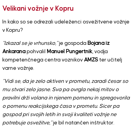
Velikani vožnje v Kopru
In kako so se odrezali udeleženci osvežitvene vožnje
v Kopru?
“Izkazal se je vrhunsko,”
je gospoda
Bojana iz
Ankarana
pohvalil
Manuel Pungertnik
, vodja
kompetenčnega centra voznikov
AMZS
ter učitelj
varne vožnje.
“Vidi se, da je zelo aktiven v prometu, zaradi česar so
mu stvari zelo jasne. Sva pa ovrgla nekaj mitov o
pravilni drži volana in njenem pomenu in spregovorila
o pomenu reakcijskega časa v prometu. Sicer pa
gospod pri svojih letih in svoji kvaliteti vožnje ne
potrebuje osvežitve,”
je bil natančen inštruktor.