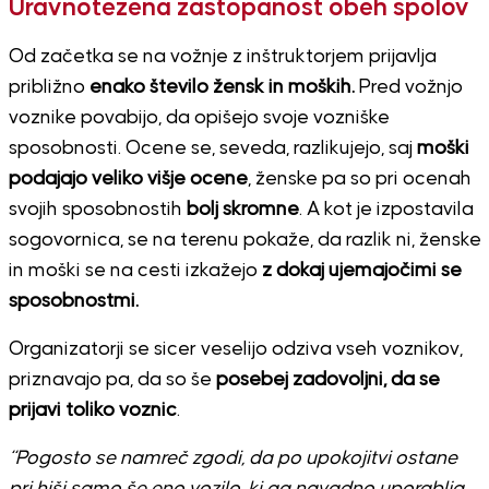
Uravnotežena zastopanost obeh spolov
Od začetka se na vožnje z inštruktorjem prijavlja
približno
enako število žensk in moških.
Pred vožnjo
voznike povabijo, da opišejo svoje vozniške
sposobnosti. Ocene se, seveda, razlikujejo, saj
moški
podajajo veliko višje ocene
, ženske pa so pri ocenah
svojih sposobnostih
bolj skromne
. A kot je izpostavila
sogovornica, se na terenu pokaže, da razlik ni, ženske
in moški se na cesti izkažejo
z dokaj ujemajočimi se
sposobnostmi.
Organizatorji se sicer veselijo odziva vseh voznikov,
priznavajo pa, da so še
posebej zadovoljni, da se
prijavi toliko voznic
.
“Pogosto se namreč zgodi, da po upokojitvi ostane
pri hiši samo še eno vozilo, ki ga navadno uporablja