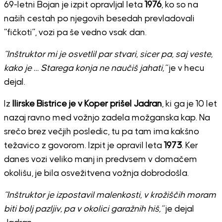
69-letni Bojan je izpit opravljal leta
1976
, ko so na
naših cestah po njegovih besedah prevladovali
“fičkoti”, vozi pa še vedno vsak dan.
“Inštruktor mi je osvetlil par stvari, sicer pa, saj veste,
kako je … Starega konja ne naučiš jahati,”
je v hecu
dejal.
Iz
Ilirske Bistrice je v Koper prišel Jadran
, ki ga je 10 let
nazaj ravno med vožnjo zadela možganska kap. Na
srečo brez večjih posledic, tu pa tam ima kakšno
težavico z govorom. Izpit je opravil leta
1973
. Ker
danes vozi veliko manj in predvsem v domačem
okolišu, je bila osvežitvena vožnja dobrodošla.
“Inštruktor je izpostavil malenkosti, v krožiščih moram
biti bolj pazljiv, pa v okolici garažnih hiš,”
je dejal