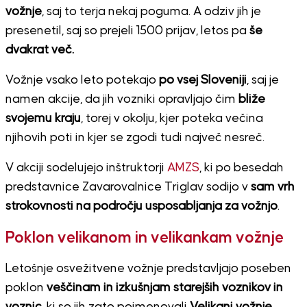
vožnje
, saj to terja nekaj poguma. A odziv jih je
presenetil, saj so prejeli 1500 prijav, letos pa
še
dvakrat več.
Vožnje vsako leto potekajo
po vsej Sloveniji
, saj je
namen akcije, da jih vozniki opravljajo čim
bliže
svojemu kraju
, torej v okolju, kjer poteka večina
njihovih poti in kjer se zgodi tudi največ nesreč.
V akciji sodelujejo inštruktorji
AMZS
, ki po besedah
predstavnice Zavarovalnice Triglav sodijo v
sam vrh
strokovnosti na področju usposabljanja za vožnjo
.
Poklon velikanom in velikankam vožnje
Letošnje osvežitvene vožnje predstavljajo poseben
poklon
veščinam in izkušnjam starejših voznikov in