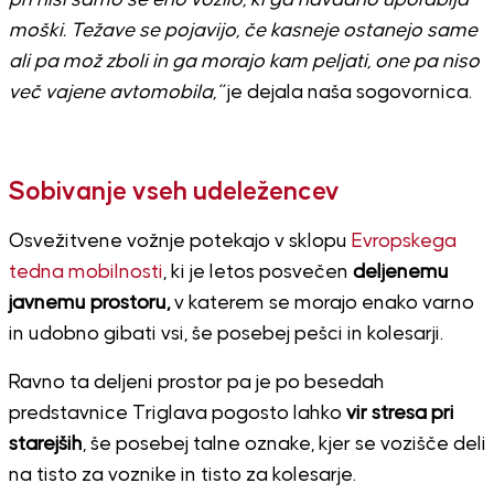
moški. Težave se pojavijo, če kasneje ostanejo same
ali pa mož zboli in ga morajo kam peljati, one pa niso
več vajene avtomobila,”
je dejala naša sogovornica.
Sobivanje vseh udeležencev
Osvežitvene vožnje potekajo v sklopu
Evropskega
tedna mobilnosti
, ki je letos posvečen
deljenemu
javnemu prostoru,
v katerem se morajo enako varno
in udobno gibati vsi, še posebej pešci in kolesarji.
Ravno ta deljeni prostor pa je po besedah
predstavnice Triglava pogosto lahko
vir stresa pri
starejših
, še posebej talne oznake, kjer se vozišče deli
na tisto za voznike in tisto za kolesarje.