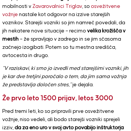
mobilnosti v
Zavarovalnici Triglav
, so
osvežitvene
vožnje
nastale kot odgovor na izzive starejših
voznikov. Starejši vozniki so jim namreč povedali, da
jih nekatere nove situacije – recimo
velika krožišča v
mestih
– že spravljajo v zadrego in se jim sčasoma
začnejo izogibati. Potem so tu mestna središča,
avtocesta in drugo.
“V raziskavi, ki smo jo izvedli med starejšimi vozniki, jih
je kar dve tretjini poročalo o tem, da jim sama vožnja
že predstavlja določen stres,”
je dejala.
Že prvo leto 1500 prijav, letos 3000
Pred tremi leti, ko so pripravili prve osvežitvene
vožnje, niso vedeli, ali bodo starejši vozniki sprejeli
izziv,
da za eno uro v svoj avto povabijo inštruktorja