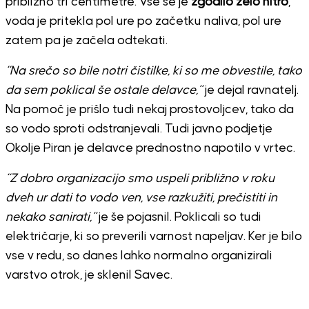
približno tri centimetre. Vse se je
zgodilo zelo hitro
,
voda je pritekla pol ure po začetku naliva, pol ure
zatem pa je začela odtekati.
“Na srečo so bile notri čistilke, ki so me obvestile, tako
da sem poklical še ostale delavce,”
je dejal ravnatelj.
Na pomoč je prišlo tudi nekaj prostovoljcev, tako da
so vodo sproti odstranjevali. Tudi javno podjetje
Okolje Piran je delavce prednostno napotilo v vrtec.
“Z dobro organizacijo smo uspeli približno v roku
dveh ur dati to vodo ven, vse razkužiti, prečistiti in
nekako sanirati,”
je še pojasnil. Poklicali so tudi
električarje, ki so preverili varnost napeljav. Ker je bilo
vse v redu, so danes lahko normalno organizirali
varstvo otrok, je sklenil Savec.