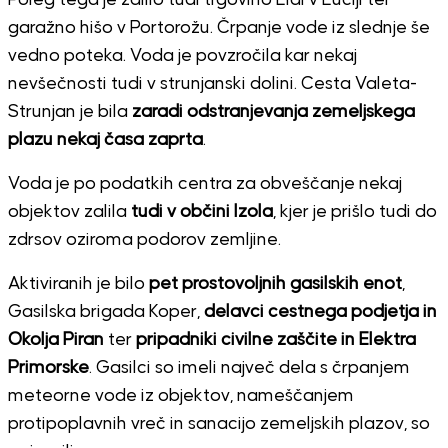
garažno hišo v Portorožu. Črpanje vode iz slednje še
vedno poteka. Voda je povzročila kar nekaj
nevšečnosti tudi v strunjanski dolini. Cesta Valeta-
Strunjan je bila
zaradi odstranjevanja zemeljskega
plazu nekaj časa zaprta
.
Voda je po podatkih centra za obveščanje nekaj
objektov zalila
tudi v občini Izola
, kjer je prišlo tudi do
zdrsov oziroma podorov zemljine.
Aktiviranih je bilo
pet prostovoljnih gasilskih enot
,
Gasilska brigada Koper,
delavci cestnega podjetja in
Okolja Piran
ter
pripadniki civilne zaščite in Elektra
Primorske
. Gasilci so imeli največ dela s črpanjem
meteorne vode iz objektov, nameščanjem
protipoplavnih vreč in sanacijo zemeljskih plazov, so