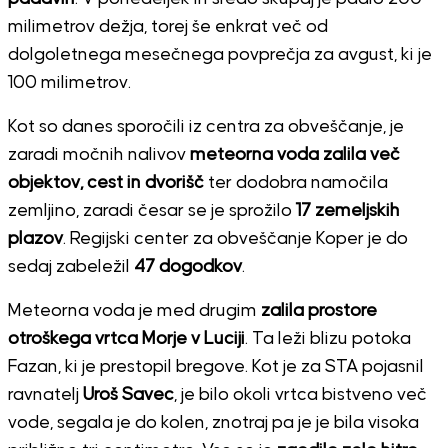
milimetrov dežja, torej še enkrat več od
dolgoletnega mesečnega povprečja za avgust, ki je
100 milimetrov.
Kot so danes sporočili iz centra za obveščanje, je
zaradi močnih nalivov
meteorna voda zalila več
objektov, cest in dvorišč
ter dodobra namočila
zemljino, zaradi česar se je sprožilo
17 zemeljskih
plazov
. Regijski center za obveščanje Koper je do
sedaj zabeležil
47 dogodkov
.
Meteorna voda je med drugim
zalila prostore
otroškega vrtca Morje v Luciji
. Ta leži blizu potoka
Fazan, ki je prestopil bregove. Kot je za STA pojasnil
ravnatelj
Uroš Savec
, je bilo okoli vrtca bistveno več
vode, segala je do kolen, znotraj pa je je bila visoka