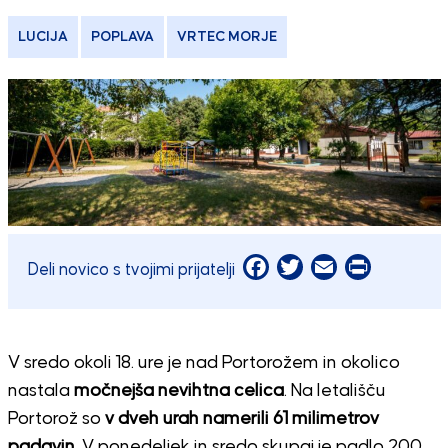
LUCIJA
POPLAVA
VRTEC MORJE
Facebook
Twitter
Email
Print
Deli novico s tvojimi prijatelji
V sredo okoli 18. ure je nad Portorožem in okolico
nastala
močnejša nevihtna celica
. Na letališču
Portorož so
v dveh urah namerili 61 milimetrov
padavin
. V ponedeljek in sredo skupaj je padlo 200