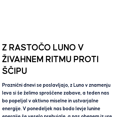
Z RASTOČO LUNO V
ŽIVAHNEM RITMU PROTI
ŠČIPU
Praznični dnevi se poslavljajo, z Luno v znamenju
leva si še želimo sproščene zabave, a teden nas
bo popeljal v aktivno miselne in ustvarjalne
energije. V ponedeljek nas bodo levje lunine
energije še veselo prebujale, a nas obenem iz ure