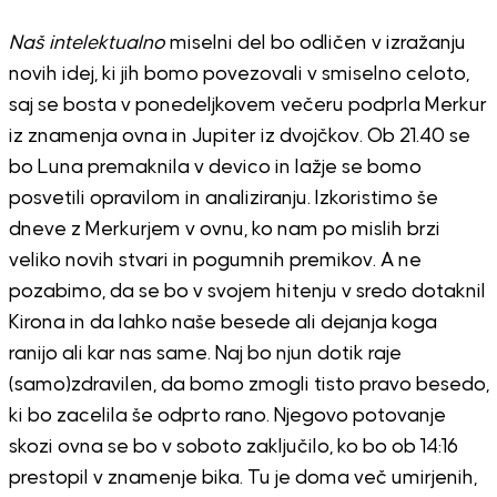
Naš intelektualno
miselni del bo odličen v izražanju
novih idej, ki jih bomo povezovali v smiselno celoto,
saj se bosta v ponedeljkovem večeru podprla Merkur
iz znamenja ovna in Jupiter iz dvojčkov. Ob 21.40 se
bo Luna premaknila v devico in lažje se bomo
posvetili opravilom in analiziranju. Izkoristimo še
dneve z Merkurjem v ovnu, ko nam po mislih brzi
veliko novih stvari in pogumnih premikov. A ne
pozabimo, da se bo v svojem hitenju v sredo dotaknil
Kirona in da lahko naše besede ali dejanja koga
ranijo ali kar nas same. Naj bo njun dotik raje
(samo)zdravilen, da bomo zmogli tisto pravo besedo,
ki bo zacelila še odprto rano. Njegovo potovanje
skozi ovna se bo v soboto zaključilo, ko bo ob 14:16
prestopil v znamenje bika. Tu je doma več umirjenih,