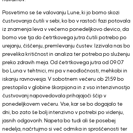
Posvetimo se še valovanju Lune, ki jo bomo skozi
čustvovanja čutili v sebi, ko bo v rastoči fazi potovala
iz znamenja leva v večerno ponedeljkovo devico, da
bomo vse tja do četrtkovega jutra čutili potrebo po
urejanju, čiščenju, premlevanju čustev. Izzivala nas bo
prevelika kritičnost in analiza ter potreba po služenju
preko zdravih meja. Od četrtkovega jutra od 09:07
bo Luna v tehtnici, mi pa v neodločnosti, mehkobi in
iskanju ravnovesja. V sobotnem večeru ob 21:59 bo
prestopila v globine škorpijona in z vso intenzivnostjo
čustvovanj napovedovala prihajajoči ščip v
ponedeljkovem večeru. Vse, kar se bo dogajalo te
dni, bo zato še bolj intenzivno v potrebi po videnju,
jasnih odgovorih. Napeta bo tudi ali še posebej
nedelja, načrtujmo si več odmika in sproščenosti ter