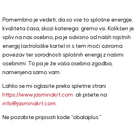
Pomembno je vedeti, da so vse to splošne energije,
kvaliteta časa, skozi katerega gremo vsi. Kolikšen je
vpliv na nas osebno, pa je odvisno od naših rojstnih
energij (astrološke karte) in s tem moči oziroma
povezav ter sorodnosti splošnih energij z našimi
osebnimi. To pa je že vaša osebna zgodba,
namenjena samo vam.
Lahko se mi oglasite preko spletne strani
https://www.jasminakrt.com
ali pišete na
info@jasminakrt.com
.
Ne pozabite pripisati kode “obalaplus.”