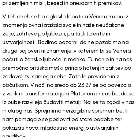
prizemljenih misli, besed in preudarnih premikov.
V teh dneh se bo oglasila lepotica Venera, ko bo iz
znamenja ovna izražala svoje in naše neučakane
želje, zahteve po ljubezni, pa tudi talente in
ustvarjalnosti. Bodimo pozorni, da ne pozabimo na
druge, saj oven ni znamenje, v katerem bi se Venera
počutila žensko ljubeče in mehko. Tu nanjo in na nas
premočno pritiska moški princip hotenj in zahtev po
zadovoljitvi samega sebe. Zato le previdno in z
občutkom. V noči na sredo ob 23:27 se bo povezala
z velikim transformatorjem Plutonom in čas bo, da se
iz bube razvijejo čudoviti metulji. Naj se to zgodi v nas
in okrog nas. Sprejmimo neizogibne spremembe, ki
nam pomagajo se posloviti od stare podobe ter
pokazati novo, mladostno energijo ustvarjalnih
navdihov.