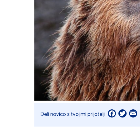
Facebook
Twitt
E
Deli novico s tvojimi prijatelji