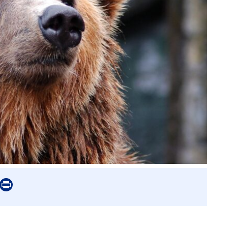
er
mail
Print