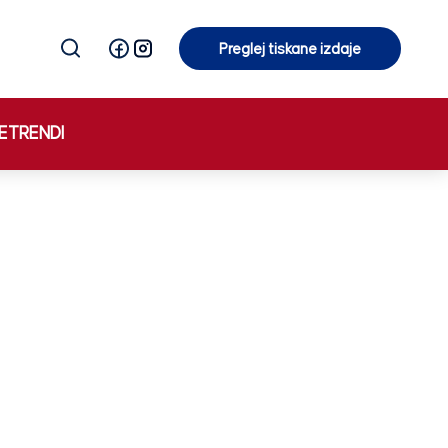
Preglej tiskane izdaje
Preglej tiskane izdaje
E
TRENDI