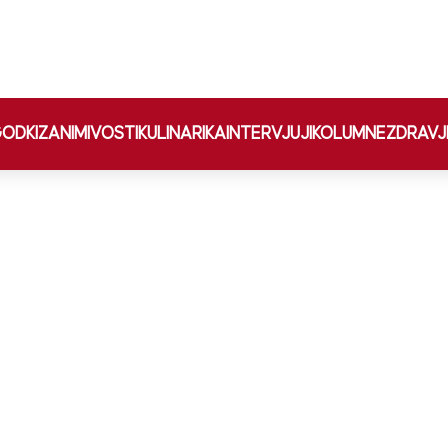
ODKI
ZANIMIVOSTI
KULINARIKA
INTERVJUJI
KOLUMNE
ZDRAVJ