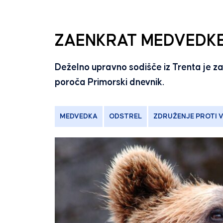
ZAENKRAT MEDVEDKE
Deželno upravno sodišče iz Trenta je z
poroča Primorski dnevnik.
MEDVEDKA
ODSTREL
ZDRUŽENJE PROTI VI