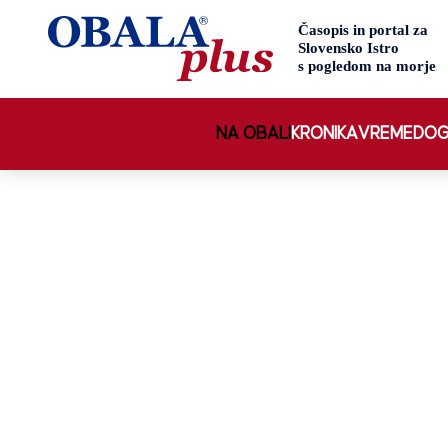
NA OBALI
KRONIKA
VREME
DOG