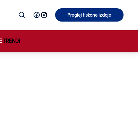
Preglej tiskane izdaje
Preglej tiskane izdaje
E
TRENDI