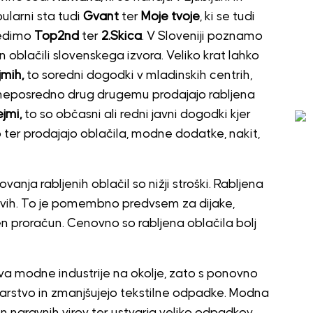
pularni sta tudi
Gvant
ter
Moje tvoje
, ki se tudi
ledimo
Top2nd
ter
2.Skica
. V Sloveniji poznamo
n oblačili slovenskega izvora. Veliko krat lahko
jmih,
to soredni dogodki v mladinskih centrih,
i neposredno drug drugemu prodajajo rabljena
jmi,
to so občasni ali redni javni dogodki kjer
jo ter prodajajo oblačila, modne dodatke, nakit,
ja rabljenih oblačil so nižji stroški. Rabljena
ovih. To je pomembno predvsem za dijake,
n proračun. Cenovno so rabljena oblačila bolj
a modne industrije na okolje, zato s ponovno
arstvo in zmanjšujejo tekstilne odpadke. Modna