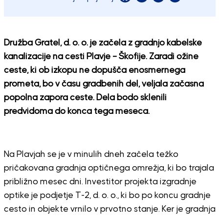
Družba Gratel, d. o. o. je začela z gradnjo kabelske
kanalizacije na cesti Plavje – Škofije. Zaradi ožine
ceste, ki ob izkopu ne dopušča enosmernega
prometa, bo v času gradbenih del, veljala začasna
popolna zapora ceste. Dela bodo sklenili
predvidoma do konca tega meseca.
Na Plavjah se je v minulih dneh začela težko
pričakovana gradnja optičnega omrežja, ki bo trajala
približno mesec dni. Investitor projekta izgradnje
optike je podjetje T-2, d. o. o., ki bo po koncu gradnje
cesto in objekte vrnilo v prvotno stanje. Ker je gradnja