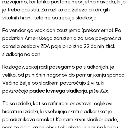
razvajamo, kar lahko postane neprijetna navada, ki jo
je treba opustiti. Za razliko od železa ali drugih
vitalnih hranil telo ne potrebuje sladkorja.
Pa vendar ga vsak dan zaužijemo (prekomerno). Po
podatkih Ameriškega združenja za srce povprečna
odrasla oseba v ZDA poje približno 22 čajnih žličk
sladkorja na dan.
Razlogov, zakaj radi posegamo po sladkarijah, je
veliko, od psihičnih nagonov do pomanjkanja spanca.
Večino želje po sladkem povzročajo živila, ki
povzročajo
padec krvnega sladkorja
, piše
Klix.
To so izdelki, kot so rafinirani enostavni ogljikovi
hidrati in izdelki, ki vsebujejo skriti sladkor (kot je
paradižnikova omaka). Ko nam krvni sladkor pade,
nam to daje lažen občutek lakote in nas na koncu