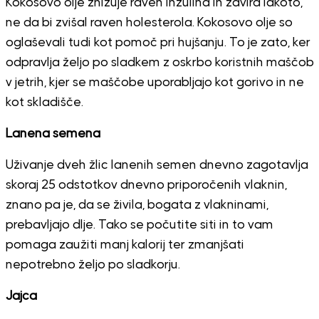
Kokosovo olje znižuje raven inzulina in zavira lakoto,
ne da bi zvišal raven holesterola. Kokosovo olje so
oglaševali tudi kot pomoč pri hujšanju. To je zato, ker
odpravlja željo po sladkem z oskrbo koristnih maščob
v jetrih, kjer se maščobe uporabljajo kot gorivo in ne
kot skladišče.
Lanena semena
Uživanje dveh žlic lanenih semen dnevno zagotavlja
skoraj 25 odstotkov dnevno priporočenih vlaknin,
znano pa je, da se živila, bogata z vlakninami,
prebavljajo dlje. Tako se počutite siti in to vam
pomaga zaužiti manj kalorij ter zmanjšati
nepotrebno željo po sladkorju.
Jajca