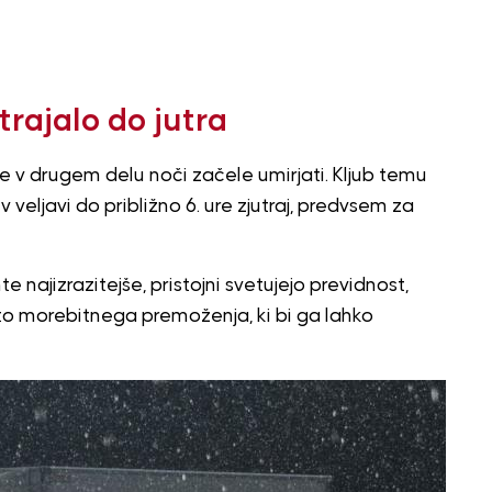
rajalo do jutra
 v drugem delu noči začele umirjati. Kljub temu
eljavi do približno 6. ure zjutraj, predvsem za
 najizrazitejše, pristojni svetujejo previdnost,
ito morebitnega premoženja, ki bi ga lahko