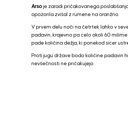
Arso
je zaradi pričakovanega poslabšanja
opozorila zvišal z rumene na oranžno.
V prvem delu noči na četrtek lahko v sev
padavin, krajevno pa celo okoli 60 milime
pade količina dežja, ki ponekod sicer ust
Proti jugu države bodo količine padavin h
nevšečnosti ne pričakujejo.