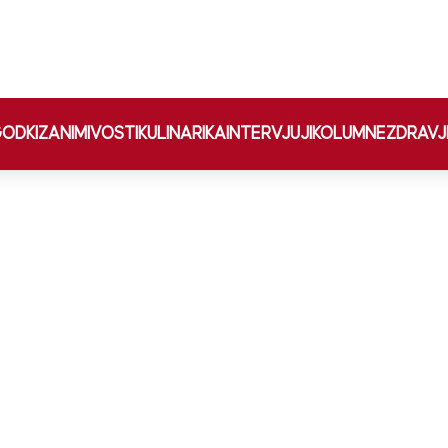
ODKI
ZANIMIVOSTI
KULINARIKA
INTERVJUJI
KOLUMNE
ZDRAVJ