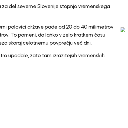
 za del severne Slovenije stopnjo vremenskega
erni polovici države pade od 20 do 40 milimetrov
trov. To pomeni, da lahko v zelo kratkem času
reza skoraj celotnemu povprečju več dni.
itro upadale, zato tam izrazitejših vremenskih