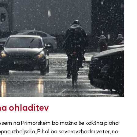
na ohladitev
edvsem na Primorskem bo možna še kakšna ploha
pno izboljšalo. Pihal bo severovzhodni veter, na