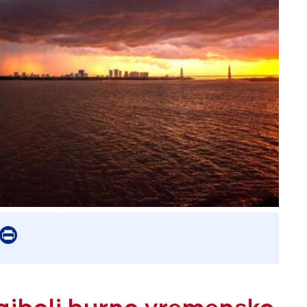
er
mail
Print