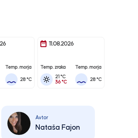
026
11.08.2026
Temp. morja
Temp. zraka
Temp. morja
21 °C
28 °C
28 °C
36 °C
Avtor
Nataša Fajon