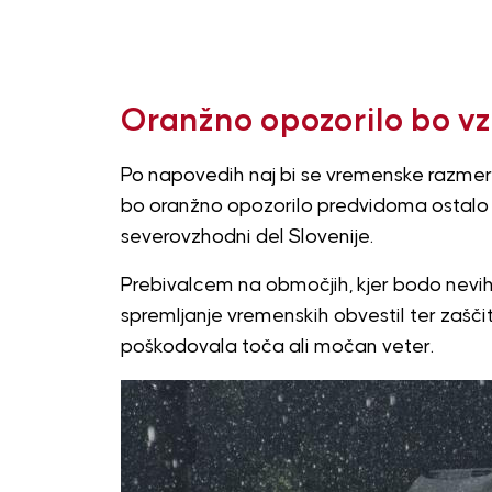
Oranžno opozorilo bo vzt
Po napovedih naj bi se vremenske razmere
bo oranžno opozorilo predvidoma ostalo v v
severovzhodni del Slovenije.
Prebivalcem na območjih, kjer bodo nevihte
spremljanje vremenskih obvestil ter zašč
poškodovala toča ali močan veter.