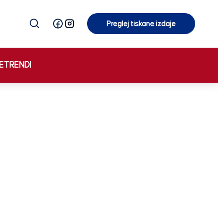
Preglej tiskane izdaje
Preglej tiskane izdaje
E
TRENDI