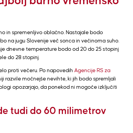
najbolj burno vremensko
 in spremenljivo oblačno. Nastajale bodo
bo na jugu Slovenije več sonca in večinoma suho.
išje dnevne temperature bodo od 20 do 25 stopinj
ele do 28 stopinj.
lo proti večeru. Po napovedih
Agencije RS za
 razvile močnejše nevihte, ki jih bodo spremljali
orologi opozarjajo, da ponekod ni mogoče izključiti
de tudi do 60 milimetrov