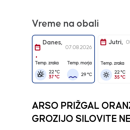
Vreme na obali
Jutri,
Danes,
0
07.08.2026
Temp. zraka
Temp. morja
Temp. zraka
22 °C
22 °C
29 °C
37 °C
35 °C
ARSO PRIŽGAL ORANŽ
GROZIJO SILOVITE NE