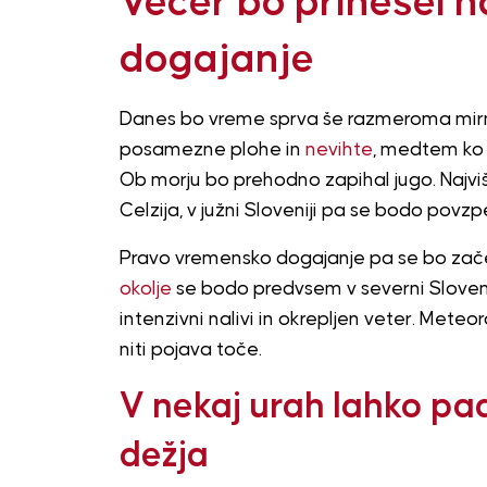
Večer bo prinesel 
dogajanje
Danes bo vreme sprva še razmeroma mirno
posamezne plohe in
nevihte
, medtem ko 
Ob morju bo prehodno zapihal jugo. Najv
Celzija, v južni Sloveniji pa se bodo povzp
Pravo vremensko dogajanje pa se bo zače
okolje
se bodo predvsem v severni Sloveniji
intenzivni nalivi in okrepljen veter. Mete
niti pojava toče.
V nekaj urah lahko pa
dežja