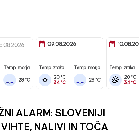
09.08.2026
10.08.2
8.08.2026
Temp. morja
Temp. zraka
Temp. morja
Temp. zraka
20 °C
20 °C
28 °C
28 °C
34 °C
34 °C
NI ALARM: SLOVENIJI
VIHTE, NALIVI IN TOČA