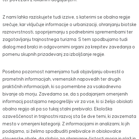
Z nami lahko raziskujete tudi izzive, s katerimi se obalna regije
srečuje, kar vključuje informacije o urbanizaciji, ohranjanju biotske
raznovrstnosti, spoprijemanju s podnebnimi spremembami ter
zagotavljanju trajnostnega turizma. S tem spodbujamo tudi
dialog med bralci in odgovornimi organi za krepitev zavedanja o
pomenu skupnih prizadevanj za izboljšanje regije.
Posebno pozornost namenjamo tudi objavljanju obvestil o
prometnih informacijah, vremenskih napovedih ter drugih
praktičnih informacijah, ki so pomembne za vsakodnevno
bivanje ob morju. Zavedamo se, da s podajanjem omenjenih
informacij postajamo nepogrešljiv vir za vse, ki si želijo obiskati
obalno regijo ali pa so tukaj stalni prebivalci. Ekološka
ozaveščenost in trajnostni razvoj sta še dve temi, ki zavzemata
mesto v omenjeni kategoriji. Z informacijami in analizami, ki jih
podajamo, si želimo spodbuditi prebivalce in obiskovalce
slovenske obale, da skrbijo za ohranjanje čistosti morja in plaž in