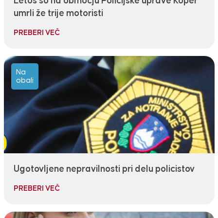
Letos so na območju Policijske uprave Koper
umrli že trije motoristi
PREBERI VEČ
Na
obali
Ugotovljene nepravilnosti pri delu policistov
PREBERI VEČ