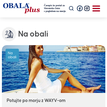
Na obali
Na
obali
Potujte po morju z WAYV-om