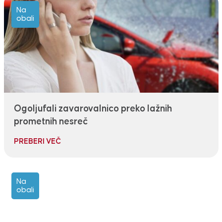
Na
obali
Ogoljufali zavarovalnico preko lažnih
prometnih nesreč
PREBERI VEČ
Na
obali