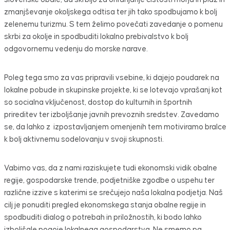
zmanjševanje okoljskega odtisa ter jih tako spodbujamo k bolj
zelenemu turizmu. S tem želimo povečati zavedanje o pomenu
skrbi za okolje in spodbuditi lokalno prebivalstvo k bolj
odgovornemu vedenju do morske narave.
Poleg tega smo za vas pripravili vsebine, ki dajejo poudarek na
lokalne pobude in skupinske projekte, ki se lotevajo vprašanj kot
so socialna vključenost, dostop do kulturnih in športnih
prireditev ter izboljšanje javnih prevoznih sredstev. Zavedamo
se, da lahko z izpostavljanjem omenjenih tem motiviramo bralce
k bolj aktivnemu sodelovanju v svoji skupnosti.
Vabimo vas, da z nami raziskujete tudi ekonomski vidik obalne
regije, gospodarske trende, podjetniške zgodbe o uspehu ter
različne izzive s katerimi se srečujejo naša lokalna podjetja. Naš
cilj je ponuditi pregled ekonomskega stanja obalne regije in
spodbuditi dialog o potrebah in priložnostih, ki bodo lahko
izboljšale pogoje lokalnega gospodarstva. Ne smemo pa