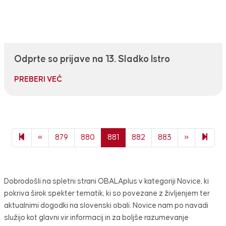
Odprte so prijave na 13. Sladko Istro
PREBERI VEČ
Previous page
Next page
1072
«
879
880
881
882
883
»
Dobrodošli na spletni strani OBALAplus v kategoriji Novice, ki
pokriva širok spekter tematik, ki so povezane z življenjem ter
aktualnimi dogodki na slovenski obali. Novice nam po navadi
služijo kot glavni vir informacij in za boljše razumevanje