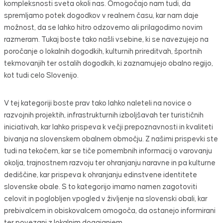
kompleksnosti sveta okoli nas. Omogočajo nam tudi, da
spremljamo potek dogodkov v realnem času, kar nam daje
možnost, da se lahko hitro odzovemo ali prilagodimo novim
razmeram. Tukaj boste tako našli vsebine, ki se navezujejo na
poročanje o lokalnih dogodkih, kulturnih prireditvah, športnih
tekmovanjih ter ostalih dogodkih, ki zaznamujejo obalno regijo,
kot tudi celo Slovenijo.
V tej kategoriji boste prav tako lahko naleteli na novice o
razvojnih projektih, infrastrukturnih izboljšavah ter turističnih
iniciativah, kar lahko prispeva k večji prepoznavnosti in kvaliteti
bivanja na slovenskem obalnem območju. Z našimi prispevki ste
tudi na tekočem, kar se tiče pomembnih informacij o varovanju
okolja, trajnostnem razvoju ter ohranjanju naravne in pa kulturne
dediščine, kar prispeva k ohranjanju edinstvene identitete
slovenske obale. S to kategorijo imamo namen zagotoviti
celovit in poglobljen vpogled v življenje na slovenski obali, kar
prebivalcem in obiskovalcem omogoča, da ostanejo informirani
ter povezani z lokalnim dogajanjem.