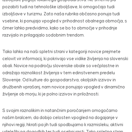
pozabiti tudi na tehnološke izboljšave, ki omogočajo tudi
izboljšave v turizmu. Zato naša rubrika občasno ponuja tudi
vsebine, ki ponujajo vpogled v prihodnost obalnega območja, s
čimer lahko predvidimo, kako se bo to območje v prihodnje
razvijalo in prilagajalo sodobnim trendom.
Tako lahko na naši spletni strani v kategoriji novice prejmete
celovit vir informacij, ki pokrivajo vse vidike življenja na slovenski
obali. Novice na področju slovenske obale so večplastne in
odražajo raznolikost življenja v tem edinstvenem predelu
Slovenije. Od kulture do gospodarstva, okoljskih izzivov in
družbenih vprašanj, nam novice ponujajo vpogled v dinamično
življenje ob morju, ki je polno izzivov in priložnosti.
S svojim raznolikim in natančnim poročanjem omogočamo
našim bralcem, da dobijo celosten vpogled na dogajanje v
njihovi regiji, hkrati pa jih tudi spodbujamo k razmisleku, aktivni
udeležbi na dogodkih ter tudi osebni rasti. Tako spletna stran