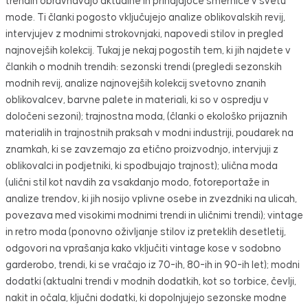
trendih obravnavajo aktualne in prihajajoče smernice v svetu
mode. Ti članki pogosto vključujejo analize oblikovalskih revij,
intervjujev z modnimi strokovnjaki, napovedi stilov in pregled
najnovejših kolekcij. Tukaj je nekaj pogostih tem, ki jih najdete v
člankih o modnih trendih: sezonski trendi (pregledi sezonskih
modnih revij, analize najnovejših kolekcij svetovno znanih
oblikovalcev, barvne palete in materiali, ki so v ospredju v
določeni sezoni); trajnostna moda, (članki o ekološko prijaznih
materialih in trajnostnih praksah v modni industriji, poudarek na
znamkah, ki se zavzemajo za etično proizvodnjo, intervjuji z
oblikovalci in podjetniki, ki spodbujajo trajnost); ulična moda
(ulični stil kot navdih za vsakdanjo modo, fotoreportaže in
analize trendov, ki jih nosijo vplivne osebe in zvezdniki na ulicah,
povezava med visokimi modnimi trendi in uličnimi trendi); vintage
in retro moda (ponovno oživljanje stilov iz preteklih desetletij,
odgovori na vprašanja kako vključiti vintage kose v sodobno
garderobo, trendi, ki se vračajo iz 70-ih, 80-ih in 90-ih let); modni
dodatki (aktualni trendi v modnih dodatkih, kot so torbice, čevlji,
nakit in očala, ključni dodatki, ki dopolnjujejo sezonske modne