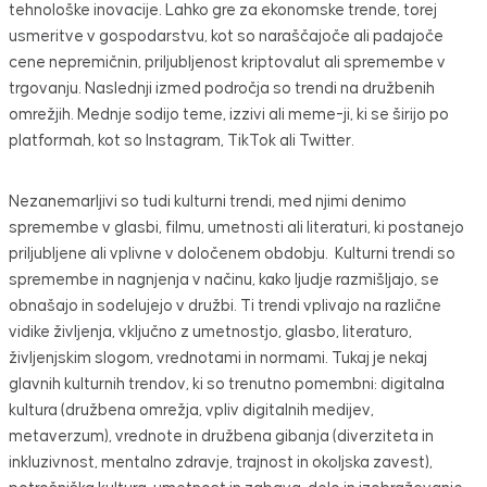
tehnološke inovacije. Lahko gre za ekonomske trende, torej
usmeritve v gospodarstvu, kot so naraščajoče ali padajoče
cene nepremičnin, priljubljenost kriptovalut ali spremembe v
trgovanju. Naslednji izmed področja so trendi na družbenih
omrežjih. Mednje sodijo teme, izzivi ali meme-ji, ki se širijo po
platformah, kot so Instagram, TikTok ali Twitter.
Nezanemarljivi so tudi kulturni trendi, med njimi denimo
spremembe v glasbi, filmu, umetnosti ali literaturi, ki postanejo
priljubljene ali vplivne v določenem obdobju. Kulturni trendi so
spremembe in nagnjenja v načinu, kako ljudje razmišljajo, se
obnašajo in sodelujejo v družbi. Ti trendi vplivajo na različne
vidike življenja, vključno z umetnostjo, glasbo, literaturo,
življenjskim slogom, vrednotami in normami. Tukaj je nekaj
glavnih kulturnih trendov, ki so trenutno pomembni: digitalna
kultura (družbena omrežja, vpliv digitalnih medijev,
metaverzum), vrednote in družbena gibanja (diverziteta in
inkluzivnost, mentalno zdravje, trajnost in okoljska zavest),