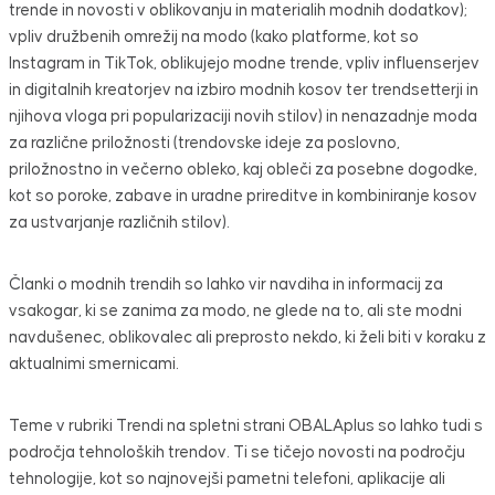
trende in novosti v oblikovanju in materialih modnih dodatkov);
vpliv družbenih omrežij na modo (kako platforme, kot so
Instagram in TikTok, oblikujejo modne trende, vpliv influenserjev
in digitalnih kreatorjev na izbiro modnih kosov ter trendsetterji in
njihova vloga pri popularizaciji novih stilov) in nenazadnje moda
za različne priložnosti (trendovske ideje za poslovno,
priložnostno in večerno obleko, kaj obleči za posebne dogodke,
kot so poroke, zabave in uradne prireditve in kombiniranje kosov
za ustvarjanje različnih stilov).
Članki o modnih trendih so lahko vir navdiha in informacij za
vsakogar, ki se zanima za modo, ne glede na to, ali ste modni
navdušenec, oblikovalec ali preprosto nekdo, ki želi biti v koraku z
aktualnimi smernicami.
Teme v rubriki Trendi na spletni strani OBALAplus so lahko tudi s
področja tehnoloških trendov. Ti se tičejo novosti na področju
tehnologije, kot so najnovejši pametni telefoni, aplikacije ali