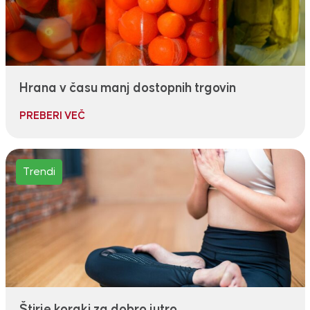
Hrana v času manj dostopnih trgovin
PREBERI VEČ
Trendi
Štirje koraki za dobro jutro