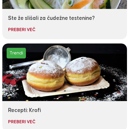
Ste že slišali za čudežne testenine?
PREBERI VEČ
Trendi
Recepti: Krofi
PREBERI VEČ