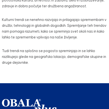
potrošniška kultura, umetnost in zabava, delo in izobraževanje,
zdravje in dobro počutje ter družbena angažiranost.
Kulturni trendi se nenehno razvijajo in prilagajajo spremembam v
družbi, tehnologiji in globalnih dogodkih. Spremljanje teh trendov
nam pomaga razumeti, kako se spreminja svet okoli nas in kako
lahko te spremembe vplivajo na naše življenje.
Tudi trendi na splošno se pogosto spreminjajo in se lahko
razlikujejo glede na geografsko lokacijo, demografske skupine in
druge dejavnike.