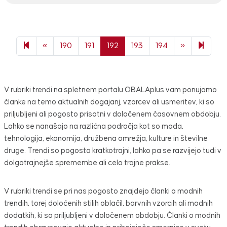
Previous page
Next page
199
«
190
191
192
193
194
»
V rubriki trendi na spletnem portalu OBALAplus vam ponujamo
članke na temo aktualnih dogajanj, vzorcev ali usmeritev, ki so
priljubljeni ali pogosto prisotni v določenem časovnem obdobju.
Lahko se nanašajo na različna področja kot so moda,
tehnologija, ekonomija, družbena omrežja, kulture in številne
druge. Trendi so pogosto kratkotrajni, lahko pa se razvijejo tudi v
dolgotrajnejše spremembe ali celo trajne prakse.
V rubriki trendi se pri nas pogosto znajdejo članki o modnih
trendih, torej določenih stilih oblačil, barvnih vzorcih ali modnih
dodatkih, ki so priljubljeni v določenem obdobju. Članki o modnih