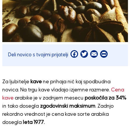
Facebook
Twitter
Email
Print
Deli novico s tvojimi prijatelji
Za ljubitelje
kave
ne prihaja nič kaj spodbudna
novica. Na trgu kave vladajo izjemne razmere.
Cena
kave
arabike je v zadnjem mesecu
poskočila za 34%
in tako dosegla
zgodovinski maksimum
. Zadnjo
rekordno vrednost je cena kave sorte arabika
dosegla
leta 1977.