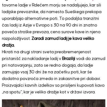
tovorne ladje v Rdečem morju se nadaljujejo, kar sili
ladijske prevoznike, da namesto Sueškega prekopa
uporabljajo alternativne poti. To podaljša tranzitni
čas ladij iz Azije v Evropo s 30 na 90 dni in znatno
poveča stroške prevoza, ceno surove kave in njeno
razpoložljivost.
Zaradi zamud ladij je kava veliko
dražja.
Hkrati na drugi strani sveta preobremenjenost
pristanišč za nakladanje ladij v
Braziliji
vodi do zamud
pri natovarjanju, zato se redno dogaja, da ladje
zamujajo vsaj 30 dni že na začetku poti, kar še
dodatno povzroča zmedo in zakasnitve pri dobavi.
Proizvajalci kavnih izdelkov so prisiljeni kupovati kavo
„na spotu“, kar je veliko dražje kot v državi izvora.