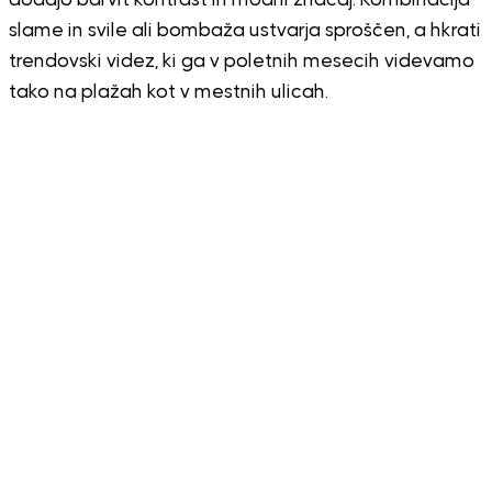
dodajo barvit kontrast in modni značaj. Kombinacija
slame in svile ali bombaža ustvarja sproščen, a hkrati
trendovski videz, ki ga v poletnih mesecih videvamo
tako na plažah kot v mestnih ulicah.