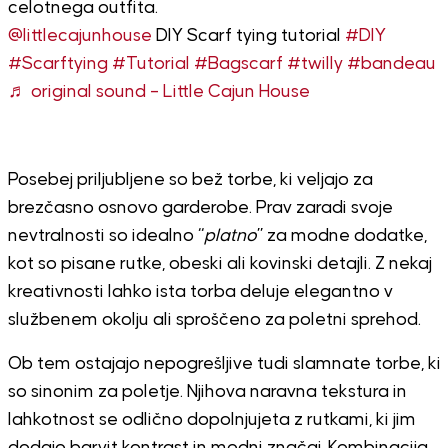
celotnega outfita.
@littlecajunhouse
DIY Scarf tying tutorial
#DIY
#Scarftying
#Tutorial
#Bagscarf
#twilly
#bandeau
♬ original sound – Little Cajun House
Posebej priljubljene so bež torbe, ki veljajo za
brezčasno osnovo garderobe. Prav zaradi svoje
nevtralnosti so idealno “
platno
” za modne dodatke,
kot so pisane rutke, obeski ali kovinski detajli. Z nekaj
kreativnosti lahko ista torba deluje elegantno v
službenem okolju ali sproščeno za poletni sprehod.
Ob tem ostajajo nepogrešljive tudi slamnate torbe, ki
so sinonim za poletje. Njihova naravna tekstura in
lahkotnost se odlično dopolnjujeta z rutkami, ki jim