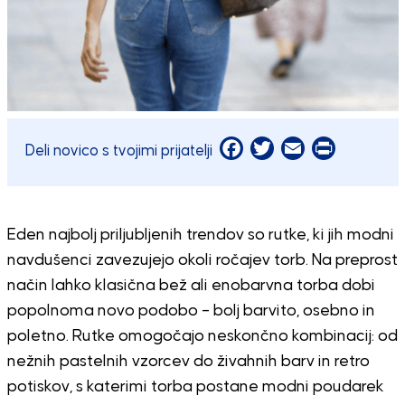
Facebook
Twitter
Email
Print
Deli novico s tvojimi prijatelji
Eden najbolj priljubljenih trendov so rutke, ki jih modni
navdušenci zavezujejo okoli ročajev torb. Na preprost
način lahko klasična bež ali enobarvna torba dobi
popolnoma novo podobo – bolj barvito, osebno in
poletno. Rutke omogočajo neskončno kombinacij: od
nežnih pastelnih vzorcev do živahnih barv in retro
potiskov, s katerimi torba postane modni poudarek