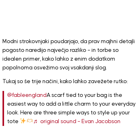
Modni strokovnjaki poudarjajo, da prav majhni detajli
pogosto naredijo največjo razliko – in torbe so
idealen primer, kako lahko z enim dodatkom
popolnoma osvežimo svoj vsakdanji slog.
Tukaj so še trije načini, kako lahko zavežete rutko:
@fableengland
A scarf tied to your bag is the
easiest way to add a little charm to your everyday
look. Here are three simple ways to style up your
tote
♬ original sound – Evan Jacobson