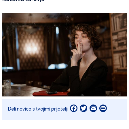
Facebook
Twitter
Email
Print
Deli novico s tvojimi prijatelji