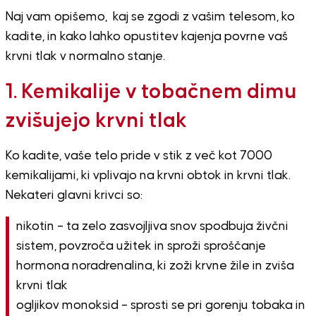
Naj vam opišemo, kaj se zgodi z vašim telesom, ko
kadite, in kako lahko opustitev kajenja povrne vaš
krvni tlak v normalno stanje.
1. Kemikalije v tobačnem dimu
zvišujejo krvni tlak
Ko kadite, vaše telo pride v stik z več kot 7000
kemikalijami, ki vplivajo na krvni obtok in krvni tlak.
Nekateri glavni krivci so:
nikotin – ta zelo zasvojljiva snov spodbuja živčni
sistem, povzroča užitek in sproži sproščanje
hormona noradrenalina, ki zoži krvne žile in zviša
krvni tlak
ogljikov monoksid – sprosti se pri gorenju tobaka in