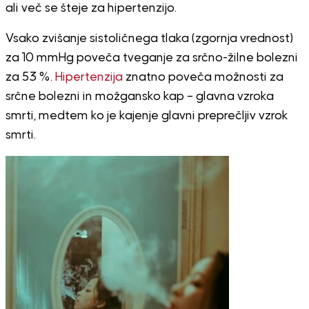
ali več se šteje za hipertenzijo.
Vsako zvišanje sistoličnega tlaka (zgornja vrednost)
za 10 mmHg poveča tveganje za srčno-žilne bolezni
za 53 %.
Hipertenzija
znatno poveča možnosti za
srčne bolezni in možgansko kap – glavna vzroka
smrti, medtem ko je kajenje glavni preprečljiv vzrok
smrti.