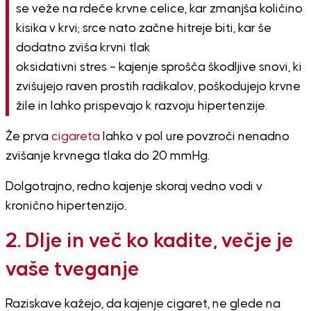
se veže na rdeče krvne celice, kar zmanjša količino
kisika v krvi; srce nato začne hitreje biti, kar še
dodatno zviša krvni tlak
oksidativni stres – kajenje sprošča škodljive snovi, ki
zvišujejo raven prostih radikalov, poškodujejo krvne
žile in lahko prispevajo k razvoju hipertenzije.
Že prva
cigareta
lahko v pol ure povzroči nenadno
zvišanje krvnega tlaka do 20 mmHg.
Dolgotrajno, redno kajenje skoraj vedno vodi v
kronično hipertenzijo.
2. Dlje in več ko kadite, večje je
vaše tveganje
Raziskave kažejo, da kajenje cigaret, ne glede na