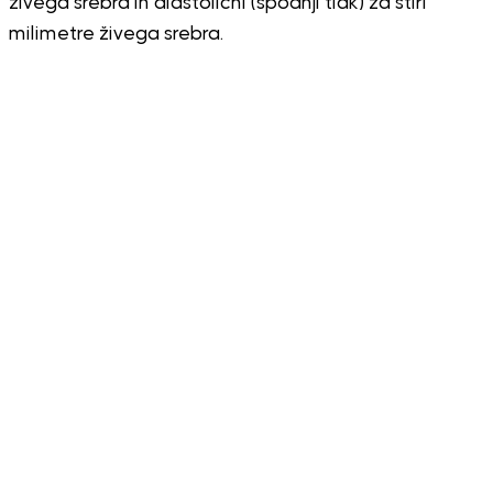
živega srebra in diastolični (spodnji tlak) za štiri
milimetre živega srebra.