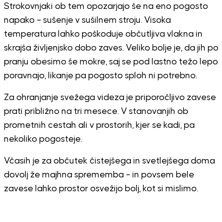
Strokovnjaki ob tem opozarjajo še na eno pogosto
napako – sušenje v sušilnem stroju. Visoka
temperatura lahko poškoduje občutljiva vlakna in
skrajša življenjsko dobo zaves. Veliko bolje je, da jih po
pranju obesimo še mokre, saj se pod lastno težo lepo
poravnajo, likanje pa pogosto sploh ni potrebno.
Za ohranjanje svežega videza je priporočljivo zavese
prati približno na tri mesece. V stanovanjih ob
prometnih cestah ali v prostorih, kjer se kadi, pa
nekoliko pogosteje.
Včasih je za občutek čistejšega in svetlejšega doma
dovolj že majhna sprememba – in povsem bele
zavese lahko prostor osvežijo bolj, kot si mislimo.