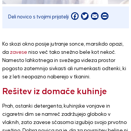
Facebook
Twitter
Email
Print
Deli novico s tvojimi prijatelji
Ko skozi okno posije jutranje sonce, marsikdo opazi,
da
zavese
niso več tako snežno bele kot nekoč.
Namesto lahkotnega in svežega videza prostor
pogosto zatemnijo sivkasti ali rumenkasti odtenki, ki
se z leti neopazno naberejo v tkanini.
Rešitev iz domače kuhinje
Prah, ostanki detergenta, kuhinjske vonjave in
cigaretni dim se namreč zadržujejo globoko v
vlaknih, zato zavese sčasoma izgubijo svojo prvotno
svežino. Dobra novica pa je, da za povrnitev beline ni