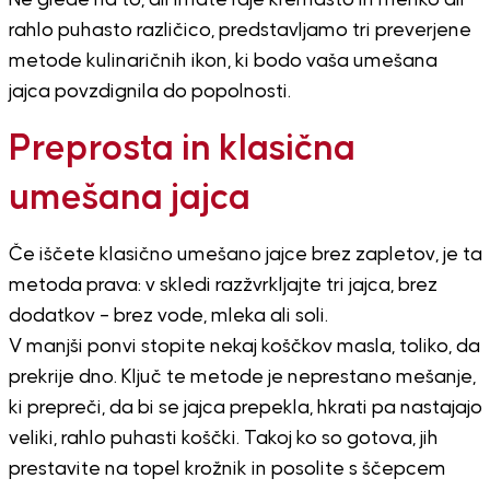
Ne glede na to, ali imate raje kremasto in mehko ali
rahlo puhasto različico, predstavljamo tri preverjene
metode kulinaričnih ikon, ki bodo vaša umešana
jajca povzdignila do popolnosti.
Preprosta in klasična
umešana jajca
Če iščete klasično umešano jajce brez zapletov, je ta
metoda prava: v skledi razžvrkljajte tri jajca, brez
dodatkov – brez vode, mleka ali soli.
V manjši ponvi stopite nekaj koščkov masla, toliko, da
prekrije dno. Ključ te metode je neprestano mešanje,
ki prepreči, da bi se jajca prepekla, hkrati pa nastajajo
veliki, rahlo puhasti koščki. Takoj ko so gotova, jih
prestavite na topel krožnik in posolite s ščepcem