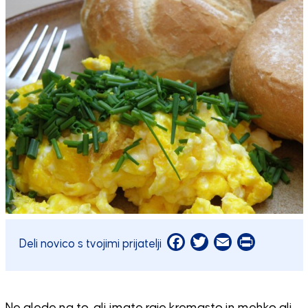
Facebook
Twitter
Email
Print
Deli novico s tvojimi prijatelji