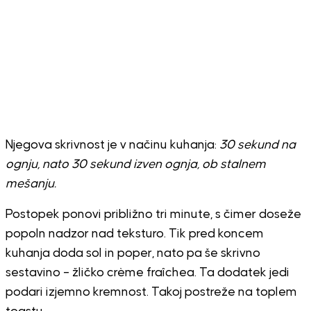
Njegova skrivnost je v načinu kuhanja:
30 sekund na
ognju, nato 30 sekund izven ognja, ob stalnem
mešanju.
Postopek ponovi približno tri minute, s čimer doseže
popoln nadzor nad teksturo. Tik pred koncem
kuhanja doda sol in poper, nato pa še skrivno
sestavino – žličko crème fraîchea. Ta dodatek jedi
podari izjemno kremnost. Takoj postreže na toplem