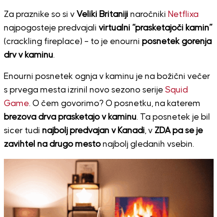
Za praznike so si v
Veliki Britaniji
naročniki
Netflixa
najpogosteje predvajali
virtualni “prasketajoči kamin”
(crackling fireplace) – to je enourni
posnetek gorenja
drv v kaminu
.
Enourni posnetek ognja v kaminu je na božični večer
s prvega mesta izrinil novo sezono serije
Squid
Game
. O čem govorimo? O posnetku, na katerem
brezova drva prasketajo v kaminu
. Ta posnetek je bil
sicer tudi
najbolj predvajan v Kanadi
, v
ZDA pa se je
zavihtel na drugo mesto
najbolj gledanih vsebin.