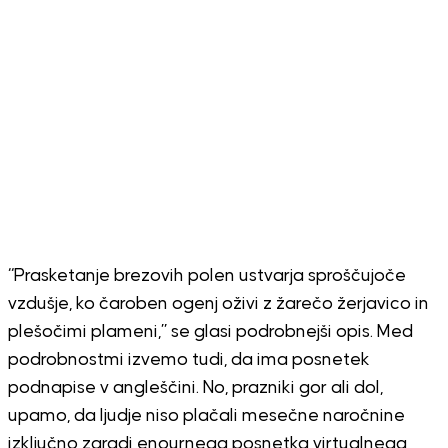
“Prasketanje brezovih polen ustvarja sproščujoče
vzdušje, ko čaroben ogenj oživi z žarečo žerjavico in
plešočimi plameni,” se glasi podrobnejši opis. Med
podrobnostmi izvemo tudi, da ima posnetek
podnapise v angleščini. No, prazniki gor ali dol,
upamo, da ljudje niso plačali mesečne naročnine
izključno zaradi enournega posnetka virtualnega