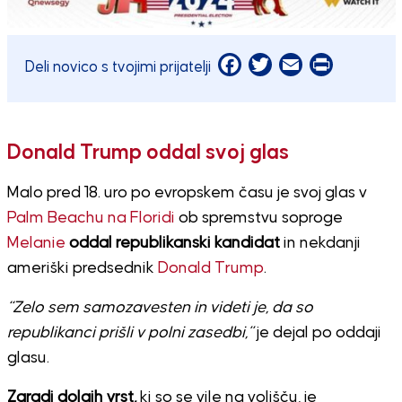
Facebook
Twitter
Email
Print
Deli novico s tvojimi prijatelji
Donald Trump oddal svoj glas
Malo pred 18. uro po evropskem času je svoj glas v
Palm Beachu na Floridi
ob spremstvu soproge
Melanie
oddal republikanski kandidat
in nekdanji
ameriški predsednik
Donald Trump
.
“Zelo sem samozavesten in videti je, da so
republikanci prišli v polni zasedbi,”
je dejal po oddaji
glasu.
Zaradi dolgih vrst,
ki so se vile na volišču, je