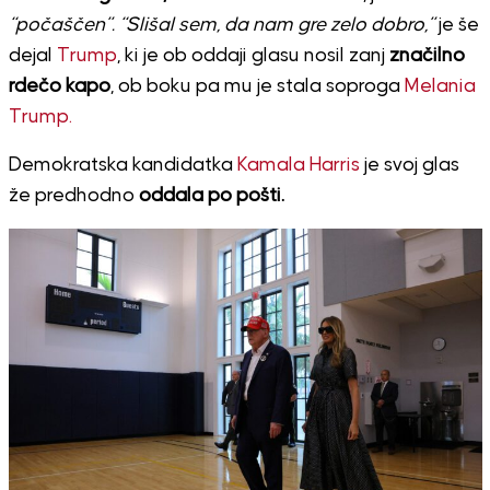
“počaščen”.
“Slišal sem, da nam gre zelo dobro,”
je še
dejal
Trump
, ki je ob oddaji glasu nosil zanj
značilno
rdečo kapo
, ob boku pa mu je stala soproga
Melania
Trump.
Demokratska kandidatka
Kamala Harris
je svoj glas
že predhodno
oddala po pošti.