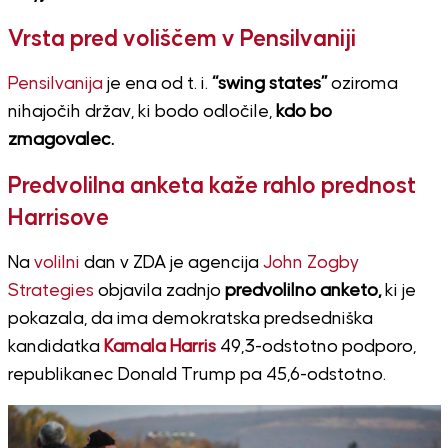
Vrsta pred voliščem v Pensilvaniji
Pensilvanija
je ena od t. i.
“swing states”
oziroma
nihajočih držav, ki bodo odločile,
kdo bo
zmagovalec.
Predvolilna anketa kaže rahlo prednost
Harrisove
Na
volilni
dan v ZDA je agencija
John Zogby
Strategies
objavila zadnjo
predvolilno anketo,
ki je
pokazala, da ima demokratska predsedniška
kandidatka
Kamala Harris
49,3-odstotno podporo,
republikanec Donald Trump pa 45,6-odstotno.