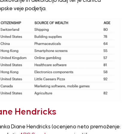
ikovanje in dekoracijo ladij ter je članica
pske veje podjetja.
ane Hendricks
nka Diane Hendricks (ocenjeno neto premoženje: