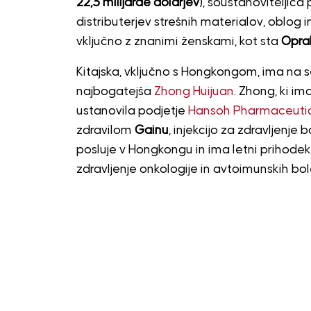
22,3 milijarde dolarjev
), soustanoviteljica
distributerjev strešnih materialov, oblog 
vključno z znanimi ženskami, kot sta
Oprah
Kitajska, vključno s Hongkongom, ima na s
najbogatejša
Zhong Huijuan
. Zhong, ki ima
ustanovila podjetje
Hansoh Pharmaceutic
zdravilom
Gainu
, injekcijo za zdravljenje
posluje v Hongkongu in ima letni prihodek v 
zdravljenje onkologije in avtoimunskih bole