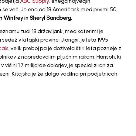
 podjetja
ABC Supply
, enega največjih
in še več. Je ena od 18 Američank med prvimi 50,
 Winfrey in Sheryl Sandberg.
eznamu tudi 18 državljank, med katerimi je
 sedež v kitajski provinci Jiangxi, je leta 1995
als
, velik preboj pa je doživela štiri leta pozneje z
 bolnikov z napredovalim pljučnim rakom. Hansoh, ki
višini 1,7 milijarde dolarjev, je specializiran za
zni. Kitajska je že dolgo vodilna pri podjetnicah.