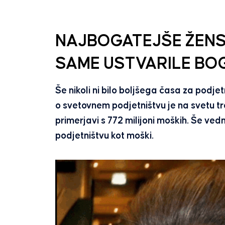
NAJBOGATEJŠE ŽENSK
SAME USTVARILE B
Še nikoli ni bilo boljšega časa za podjet
o svetovnem podjetništvu je na svetu tre
primerjavi s 772 milijoni moških. Še ve
podjetništvu kot moški.