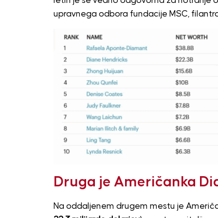
letih je še vedno odgovorna za notranje obl
upravnega odbora fundacije MSC, filantro
Druga je Američanka Di
Na oddaljenem drugem mestu je Američa