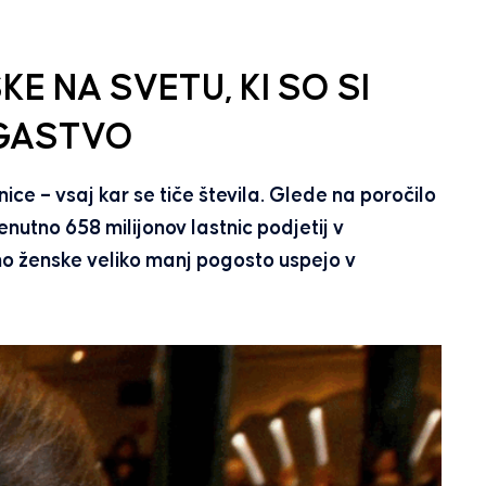
E NA SVETU, KI SO SI
OGASTVO
nice – vsaj kar se tiče števila. Glede na poročilo
nutno 658 milijonov lastnic podjetij v
dno ženske veliko manj pogosto uspejo v