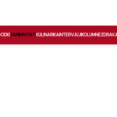
ODKI
ZANIMIVOSTI
KULINARIKA
INTERVJUJI
KOLUMNE
ZDRAVJ