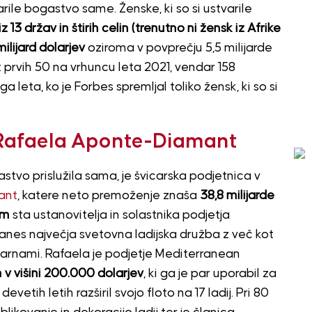
arile bogastvo same. Ženske, ki so si ustvarile
iz 13 držav in štirih celin (trenutno ni žensk iz Afrike
ilijard dolarjev
oziroma v povprečju 5,5 milijarde
ot prvih 50 na vrhuncu leta 2021, vendar 158
a leta, ko je Forbes spremljal toliko žensk, ki so si
 Rafaela Aponte-Diamant
astvo prislužila sama, je švicarska podjetnica v
ant
, katere neto premoženje znaša
38,8 milijarde
em
sta ustanovitelja in solastnika podjetja
 danes največja svetovna ladijska družba z več kot
isarnami. Rafaela je podjetje Mediterranean
 v višini 200.000 dolarjev
, ki ga je par uporabil za
vetih letih razširil svojo floto na 17 ladij. Pri 80