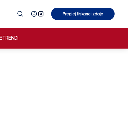
Preglej tiskane izdaje
Preglej tiskane izdaje
E
TRENDI