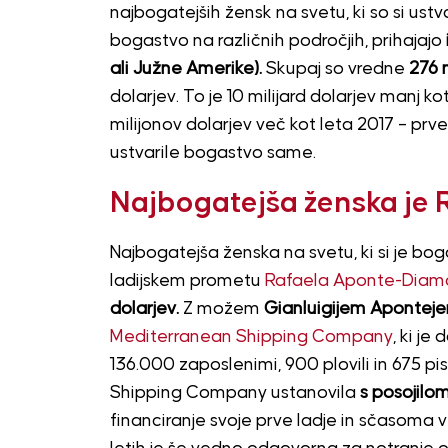
najbogatejših žensk na svetu, ki so si ustv
bogastvo na različnih področjih, prihajajo
ali Južne Amerike).
Skupaj so vredne
276 m
dolarjev. To je 10 milijard dolarjev manj k
milijonov dolarjev več kot leta 2017 – prveg
ustvarile bogastvo same.
Najbogatejša ženska je
Najbogatejša ženska na svetu, ki si je bog
ladijskem prometu
Rafaela Aponte-Diam
dolarjev.
Z možem
Gianluigijem Apontej
Mediterranean Shipping Company
, ki je
136.000 zaposlenimi, 900 plovili in 675 p
Shipping Company ustanovila
s posojilom
financiranje svoje prve ladje in sčasoma v de