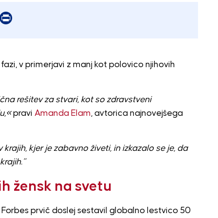
er
mail
Print
i fazi, v primerjavi z manj kot polovico njihovih
a rešitev za stvari, kot so zdravstveni
u,«
pravi
Amanda Elam
, avtorica najnovejšega
 krajih, kjer je zabavno živeti, in izkazalo se je, da
rajih.”
ih žensk na svetu
Forbes prvič doslej sestavil globalno lestvico 50