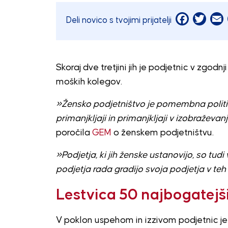
Facebook
Twitt
E
Deli novico s tvojimi prijatelji
Skoraj dve tretjini jih je podjetnic v zgodnj
moških kolegov.
»Žensko podjetništvo je pomembna političn
primanjkljaji in primanjkljaji v izobraževanj
poročila
GEM
o ženskem podjetništvu.
»Podjetja, ki jih ženske ustanovijo, so tudi v
podjetja rada gradijo svoja podjetja v teh k
Lestvica 50 najbogatejš
V poklon uspehom in izzivom podjetnic je 