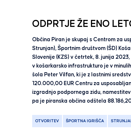
ODPRTJE ŽE ENO LET
Občina Piran je skupaj s Centrom za us
Strunjan), Športnim društvom (ŠD) Koša
Slovenije (KZS) v četrtek, 8. junija 2023
v košarkarsko infrastrukturo je v minulih
šola Peter Vilfan, ki je z lastnimi sreds
120.000,00 EUR Centru za usposabljanje 
izgradnjo podpornega zidu, namestitev r
pa je piranska občina odštela 88.186,2
OTVORITEV
ŠPORTNA IGRIŠČA
STRUNJA