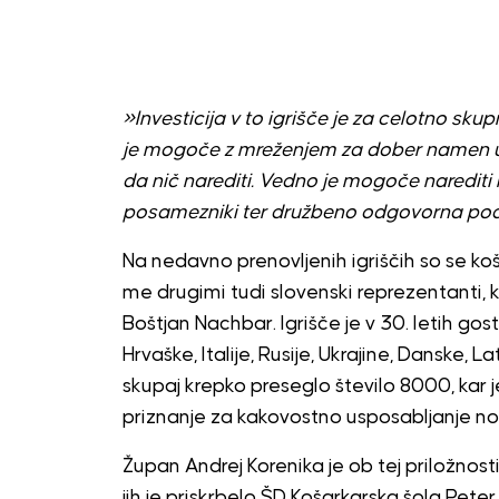
»Investicija v to igrišče je za celotno sku
je mogoče z mreženjem za dober namen uč
da nič narediti. Vedno je mogoče narediti 
posamezniki ter družbeno odgovorna podj
Na nedavno prenovljenih igriščih so se košar
me drugimi tudi slovenski reprezentanti, k
Boštjan Nachbar. Igrišče je v 30. letih gost
Hrvaške, Italije, Rusije, Ukrajine, Danske, L
skupaj krepko preseglo število 8000, kar 
priznanje za kakovostno usposabljanje nov
Župan Andrej Korenika je ob tej priložnos
jih je priskrbelo ŠD Košarkarska šola Pete