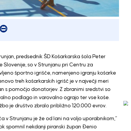
er
mail
Print
runjan, predsednik ŠD Košarkarska šola Peter
 Slovenije, so v Strunjanu pri Centru za
vljeno športno igrišče, namenjeno igranju košarke
ovo treh košarkarskih igrišč je v največji meri
an s pomočjo donatorjev. Z zbranimi sredstvi so
igralno podlago in varovalno ograjo ter vse koše.
ožbo je društvo zbralo približno 120.000 evrov.
 v Strunjanu je že od lani na voljo uporabnikom,”
k spomnil nekdanji piranski župan Đenio