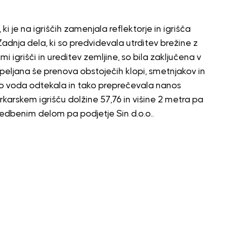
 ki je na igriščih zamenjala reflektorje in igrišča
dnja dela, ki so predvidevala utrditev brežine z
igrišči in ureditev zemljine, so bila zaključena v
peljana še prenova obstoječih klopi, smetnjakov in
bo voda odtekala in tako preprečevala nanos
rkarskem igrišču dolžine 57,76 in višine 2 metra pa
vedbenim delom pa podjetje Sin d.o.o..