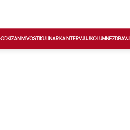
ODKI
ZANIMIVOSTI
KULINARIKA
INTERVJUJI
KOLUMNE
ZDRAVJ