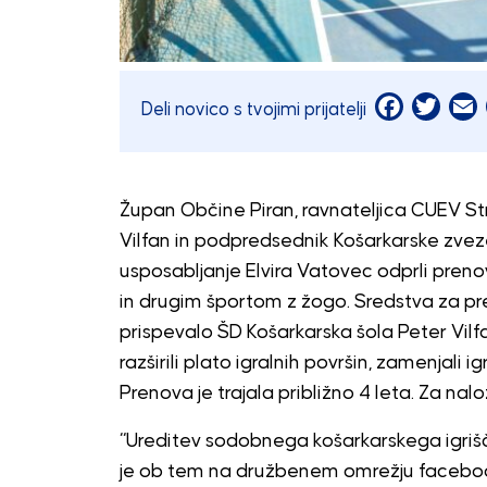
Facebook
Twitt
E
Deli novico s tvojimi prijatelji
Župan Občine Piran, ravnateljica CUEV St
Vilfan in podpredsednik Košarkarske zveze
usposabljanje Elvira Vatovec odprli preno
in drugim športom z žogo. Sredstva za pren
prispevalo ŠD Košarkarska šola Peter Vilf
razširili plato igralnih površin, zamenjali 
Prenova je trajala približno 4 leta. Za nal
“Ureditev sodobnega košarkarskega igrišča
je ob tem na družbenem omrežju faceboo