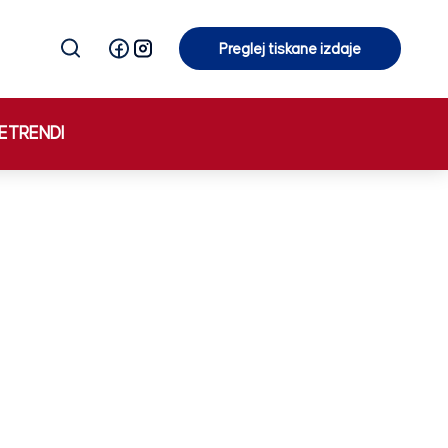
Preglej tiskane izdaje
Preglej tiskane izdaje
E
TRENDI