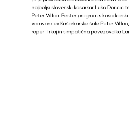
najboljši slovenski košarkar Luka Dončič t
Peter Vilfan. Pester program s košarkarsk
varovancev Košarkarske šole Peter Vilfan
raper Trkaj in simpatična povezovalka Lar