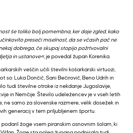
pnost še toliko bolj pomembna, ker daje zgled, kako
inkovito preseči miselnost, da se včasih pač ne
nekaj dobrega, če skupaj stopijo požrtvovalni
etja in ustanove«,
je povedal župan Korenika.
karskih veščin učili številni košarkarski virtuozi,
ot so: Luka Dončič, Sani Bečirovič, Beno Udrih in
ilo tudi številne otroke iz nekdanje Jugoslavije,
atvije in Nemčije. Število udeležencev je v vseh letih
je, ne samo za slovenske razmere, velik dosežek in
ih generacij v tem priljubljenem športu.
ti podaril žoge vsem piranskim osnovnim šolam, ki
r Vilfan. Žoge sta poleg župana podpisala tudi