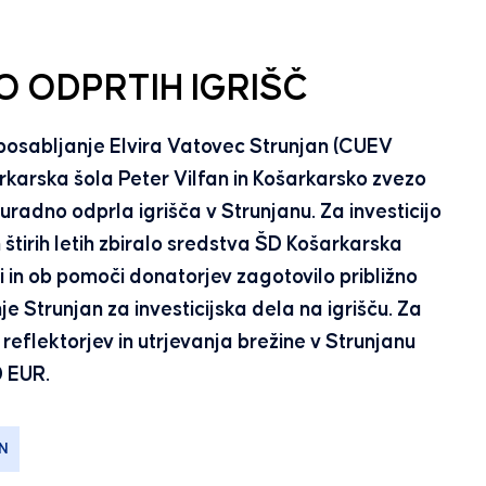
O ODPRTIH IGRIŠČ
posabljanje Elvira Vatovec Strunjan (CUEV
rkarska šola Peter Vilfan in Košarkarsko zvezo
, uradno odprla igrišča v Strunjanu. Za investicijo
 štirih letih zbiralo sredstva ŠD Košarkarska
tvi in ob pomoči donatorjev zagotovilo približno
Strunjan za investicijska dela na igrišču. Za
eflektorjev in utrjevanja brežine v Strunjanu
0 EUR.
N