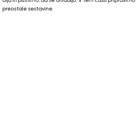
olja in pustimo, da se ohladijo. V tem času pripravimo
preostale sestavine.