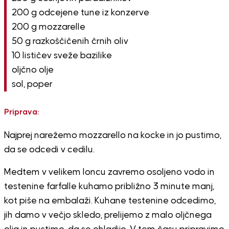
200 g odcejene tune iz konzerve
200 g mozzarelle
50 g razkoščičenih črnih oliv
10 lističev sveže bazilike
oljčno olje
sol, poper
Priprava:
Najprej narežemo mozzarello na kocke in jo pustimo,
da se odcedi v cedilu.
Medtem v velikem loncu zavremo osoljeno vodo in
testenine farfalle kuhamo približno 3 minute manj,
kot piše na embalaži. Kuhane testenine odcedimo,
jih damo v večjo skledo, prelijemo z malo oljčnega