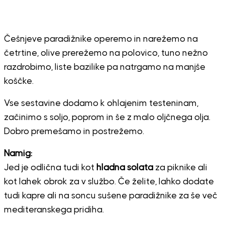
Češnjeve paradižnike operemo in narežemo na
četrtine, olive prerežemo na polovico, tuno nežno
razdrobimo, liste bazilike pa natrgamo na manjše
koščke.
Vse sestavine dodamo k ohlajenim testeninam,
začinimo s soljo, poprom in še z malo oljčnega olja.
Dobro premešamo in postrežemo.
Namig:
Jed je odlična tudi kot
hladna solata
za piknike ali
kot lahek obrok za v službo. Če želite, lahko dodate
tudi kapre ali na soncu sušene paradižnike za še več
mediteranskega pridiha.