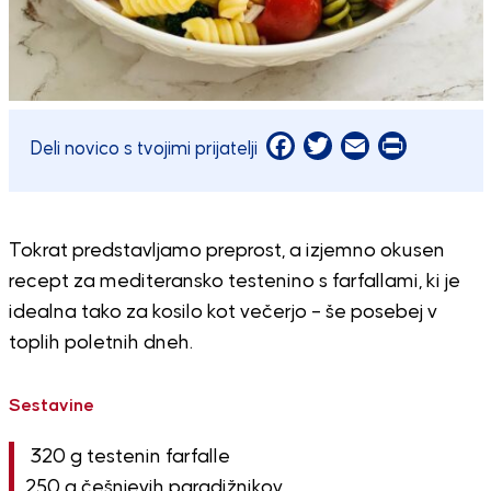
Facebook
Twitter
Email
Print
Deli novico s tvojimi prijatelji
Tokrat predstavljamo preprost, a izjemno okusen
recept za mediteransko testenino s farfallami, ki je
idealna tako za kosilo kot večerjo – še posebej v
toplih poletnih dneh.
Sestavine
320 g testenin farfalle
250 g češnjevih paradižnikov