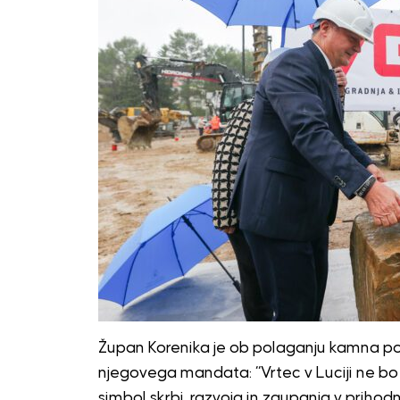
Župan Korenika je ob polaganju kamna po
njegovega mandata: “Vrtec v Luciji ne b
simbol skrbi, razvoja in zaupanja v prihod