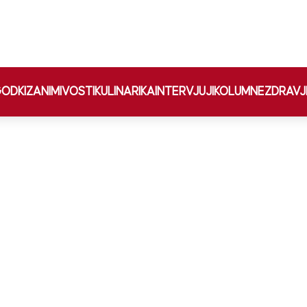
ODKI
ZANIMIVOSTI
KULINARIKA
INTERVJUJI
KOLUMNE
ZDRAVJ