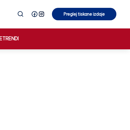
Preglej tiskane izdaje
Preglej tiskane izdaje
E
TRENDI