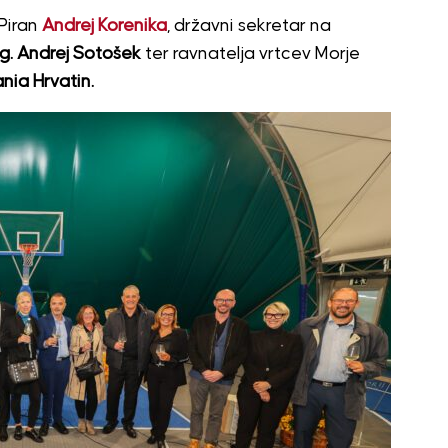
 Piran
Andrej Korenika
, državni sekretar na
. Andrej Sotošek
ter ravnatelja vrtcev Morje
nia Hrvatin.