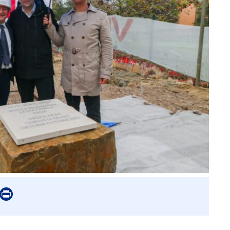
er
mail
Print