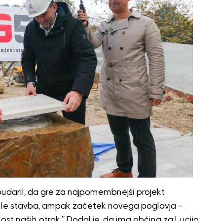
udaril, da gre za najpomembnejši projekt
o le stavba, ampak začetek novega poglavja –
nost naših otrok.” Dodal je, da ima občina za Lucijo