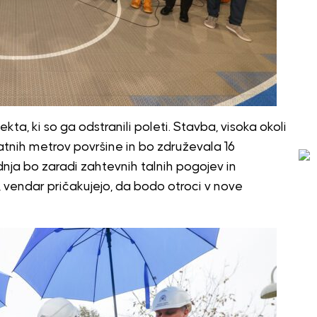
ta, ki so ga odstranili poleti. Stavba, visoka okoli
atnih metrov površine in bo združevala 16
adnja bo zaradi zahtevnih talnih pogojev in
endar pričakujejo, da bodo otroci v nove