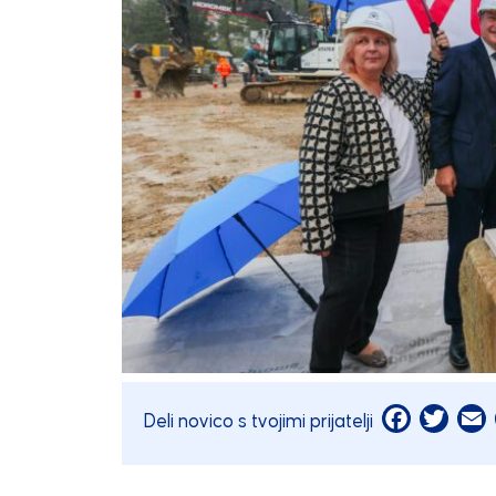
Facebook
Twitt
E
Deli novico s tvojimi prijatelji