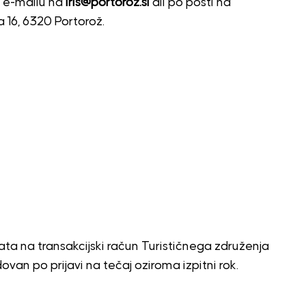
o e-mailu na
iris@portoroz.si
ali po pošti na
la 16, 6320 Portorož.
ačata na transakcijski račun Turističnega združenja
van po prijavi na tečaj oziroma izpitni rok.