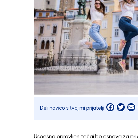
Facebook
Twitt
E
Deli novico s tvojimi prijatelji
Uspešno opravljen tečaj bo osnova za pr