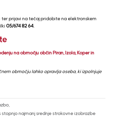
 ter prijavi na tečaj pridobite na elektronskem
lki
05/674 82 64.
te
enju na območju občin Piran, Izola, Koper in
ičnem območju lahko opravlja oseba, ki izpolnjuje
azbo,
s stopnjo najmanj srednje strokovne izobrazbe