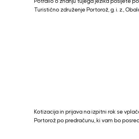
Potrdilo o znanju tujega jezika pošljete p
Turistično združenje Portorož, g. i. z., Oba
Kotizacija in prijava na izpitni rok se vpl
Portorož po predračunu, ki vam bo posredo