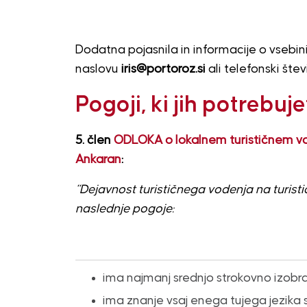
Dodatna pojasnila in informacije o vsebini
naslovu
iris
@portoroz.si
ali telefonski števi
Pogoji, ki jih potrebuje
5. člen
ODLOKA o lokalnem turističnem vod
Ankaran
:
“Dejavnost turističnega vodenja na turist
naslednje pogoje:
ima najmanj srednjo strokovno izobr
ima znanje vsaj enega tujega jezika 