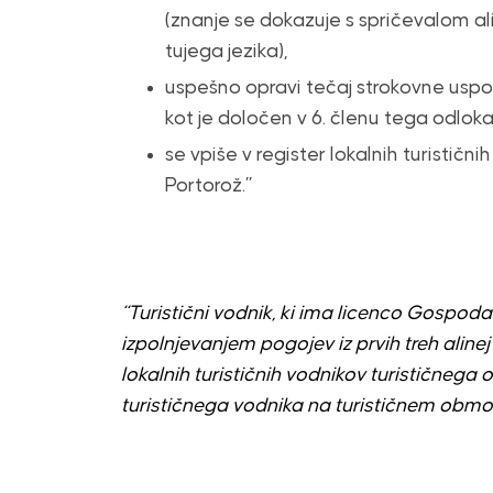
(znanje se dokazuje s spričevalom a
tujega jezika),
uspešno opravi tečaj strokovne uspos
kot je določen v 6. členu tega odloka
se vpiše v register lokalnih turistični
Portorož.”
“Turistični vodnik, ki ima licenco Gospoda
izpolnjevanjem pogojev iz prvih treh aline
lokalnih turističnih vodnikov turističnega
turističnega vodnika na turističnem območ