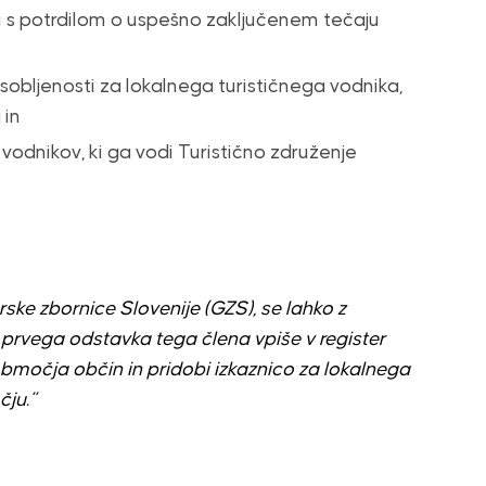
li s potrdilom o uspešno zaključenem tečaju
obljenosti za lokalnega turističnega vodnika,
 in
h vodnikov, ki ga vodi Turistično združenje
rske zbornice Slovenije (GZS), se lahko z
j prvega odstavka tega člena vpiše v register
 območja občin in pridobi izkaznico za lokalnega
ju.”