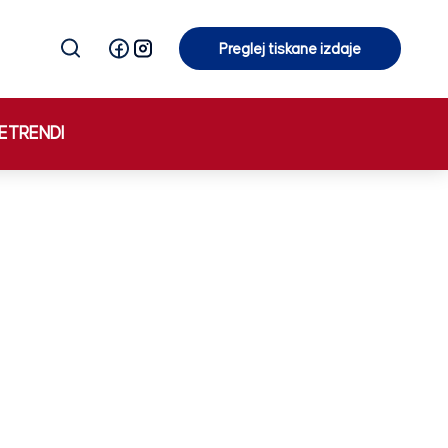
Preglej tiskane izdaje
Preglej tiskane izdaje
E
TRENDI