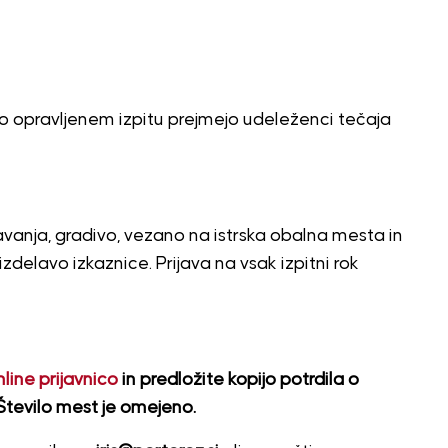
 opravljenem izpitu prejmejo udeleženci tečaja
davanja, gradivo, vezano na istrska obalna mesta in
 izdelavo izkaznice. Prijava na vsak izpitni rok
nline prijavnico
in predložite kopijo potrdila o
tevilo mest je omejeno.