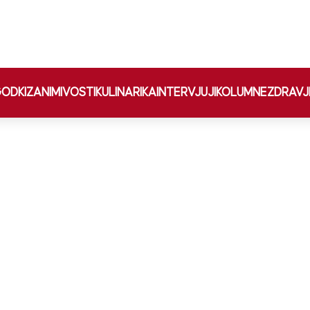
ODKI
ZANIMIVOSTI
KULINARIKA
INTERVJUJI
KOLUMNE
ZDRAVJ