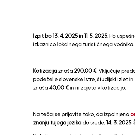
Izpit bo 13. 4. 2025 in 11. 5. 2025.
Po uspešno
izkaznico lokalnega turističnega vodnika.
Kotizacija
znaša
290,00 €
. Vključuje pre
podeželje slovenske Istre, študijski izlet in
znaša
40,00 €
in ni zajeta v kotizacijo.
Na tečaj se prijavite tako, da izpolnjeno
o
znanju tujega jezika
do srede,
14. 3. 2025.
Š