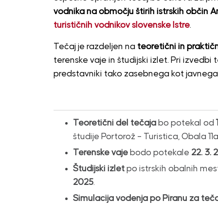
vodnika na območju štirih istrskih občin An
turističnih vodnikov slovenske Istre
.
Tečaj je razdeljen na
teoretični in praktičn
terenske vaje in študijski izlet. Pri izved
predstavniki tako zasebnega kot javnega 
Teoretični del tečaja
bo potekal od
študije Portorož – Turistica, Obala 11
Terenske vaje
bodo potekale
22. 3. 
Študijski izlet
po istrskih obalnih mes
2025
.
Simulacija vodenja po Piranu za teč