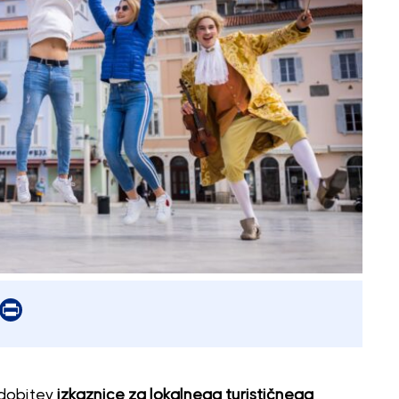
er
mail
Print
idobitev
izkaznice za lokalnega turističnega