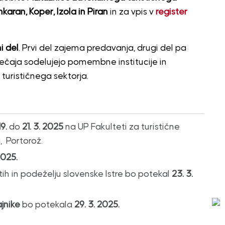
karan, Koper, Izola in Piran
in za vpis v
register
i del
. Prvi del zajema predavanja, drugi del pa
bi tečaja sodelujejo pomembne institucije in
turističnega sektorja.
19.
do
21. 3. 2025
na UP Fakulteti za turistične
a, Portorož.
2025.
tih in podeželju slovenske Istre bo potekal
23. 3.
ajnike
bo potekala
29. 3. 2025.