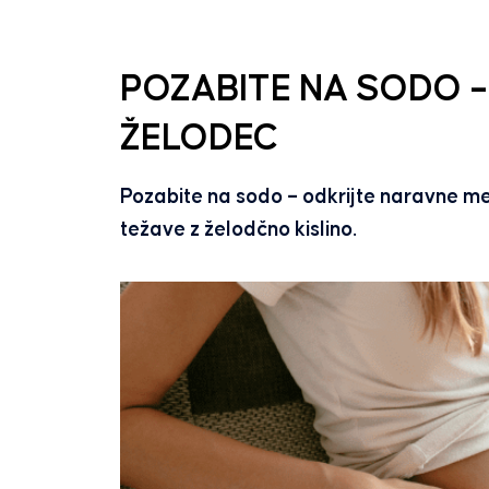
POZABITE NA SODO –
ŽELODEC
Pozabite na sodo – odkrijte naravne met
težave z želodčno kislino.