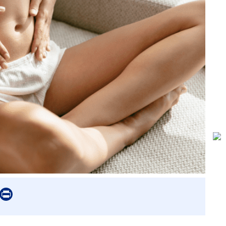
er
mail
Print