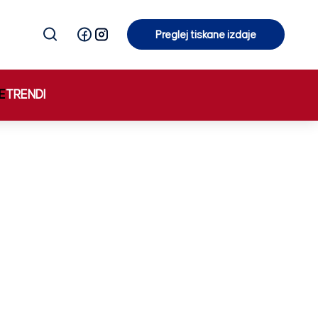
Preglej tiskane izdaje
Preglej tiskane izdaje
E
TRENDI