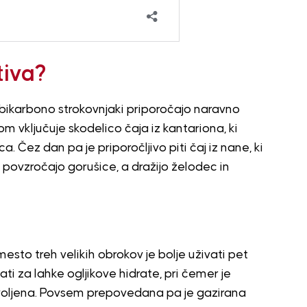
tiva?
bikarbono strokovnjaki priporočajo naravno
rkom vključuje skodelico čaja iz kantariona, ki
 Čez dan pa je priporočljivo piti čaj iz nane, ki
i ne povzročajo gorušice, a dražijo želodec in
esto treh velikih obrokov je bolje uživati pet
i za lahke ogljikove hidrate, pri čemer je
voljena. Povsem prepovedana pa je gazirana