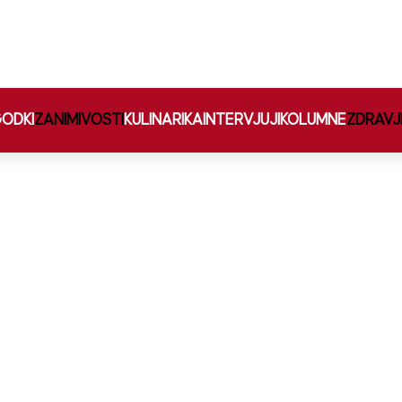
ODKI
ZANIMIVOSTI
KULINARIKA
INTERVJUJI
KOLUMNE
ZDRAVJ