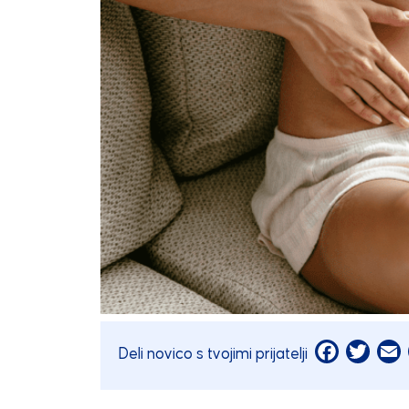
Facebook
Twitt
E
Deli novico s tvojimi prijatelji