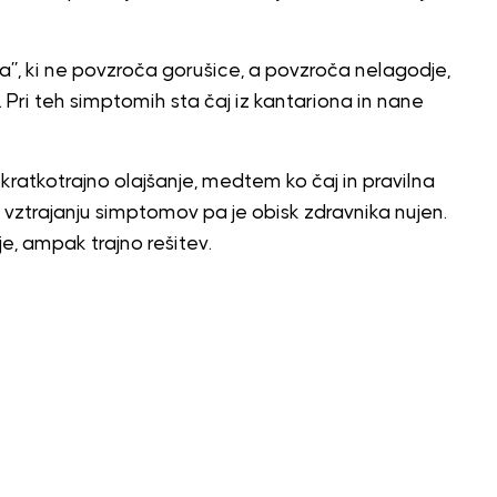
na”, ki ne povzroča gorušice, a povzroča nelagodje,
. Pri teh simptomih sta čaj iz kantariona in nane
 kratkotrajno olajšanje, medtem ko čaj in pravilna
 vztrajanju simptomov pa je obisk zdravnika nujen.
e, ampak trajno rešitev.