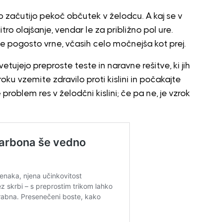
ko začutijo pekoč občutek v želodcu. A kaj se v
ro olajšanje, vendar le za približno pol ure.
 se pogosto vrne, včasih celo močnejša kot prej.
tujejo preproste teste in naravne rešitve, ki jih
ku vzemite zdravilo proti kislini in počakajte
 problem res v želodčni kislini; če pa ne, je vzrok