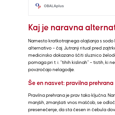
Kaj je naravna alterna
Namesto kratkotrajnega olajšanja s sodo 
alternativo – čaj. Jutranji ritual pred zajt
medicinsko dokazano ščiti sluznico želodca.
pomaga pri t. i. “tihih kislinah” – tistih, k
povzročajo nelagodje.
Še en nasvet: pravilna prehrana
Pravilna prehrana je prav tako ključna. Nam
manjših, zmanjšati vnos maščob, se odločat
presenečenje, da sta česen in čebula do