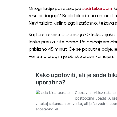
Mnogi ljudje posežejo po
sodi bikarboni
, 
resnici dogaja? Soda bikarbona res nudi hit
Nevtralizira kislino zgolj začasno, težava
Kaj torej resnično pomaga? Strokovnjaki sve
lahko preizkusite doma. Po običajnem obro
približno 45 minut. Če se počutite bolje, je
verjetno drug in je obisk zdravnika nujen.