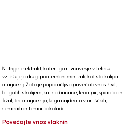
Natrij je elektrolit, katerega ravnovesje v telesu
vzdržujejo drugi pomembni minerali, kot sta kalij in
magnezij. Zato je priporočljivo povečati vnos živil,
bogatih s kalijem, kot so banane, krompir, špinača in
fižol, ter magnezija, ki ga najdemo v oreščkih,
semenih in temni čokoladi.
Povečajte vnos vlaknin