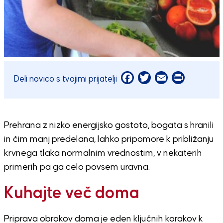
Facebook
Twitter
Email
Print
Deli novico s tvojimi prijatelji
Prehrana z nizko energijsko gostoto, bogata s hranili
in čim manj predelana, lahko pripomore k približanju
krvnega tlaka normalnim vrednostim, v nekaterih
primerih pa ga celo povsem uravna.
Kuhajte več doma
Priprava obrokov doma je eden ključnih korakov k