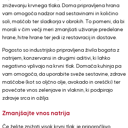
zniževanju krvnega tlaka. Doma pripravljena hrana
vam omogoča nadzor nad sestavinami in količino
soli, maščob ter sladkorja v obrokih. To pomeni, da bi
morali v čim večji meri zmanjšati uživanje predelane
hrane, hitre hrane ter jedi iz restavracij in dostave.
Pogosto so industrijsko pripravljena živila bogata z
natrijem, konzervansi in drugimi aditivi, ki lahko
negativno vplivajo na krvni tlak. Domača kuhinja pa
vam omogoča, da uporabite sveže sestavine, zdrave
maščobe (kot so oljčno olje, avokado in oreščki) ter
povečate vnos zelenjave in vlaknin, ki podpirajo
zdravje srca in ožilja.
Zmanjšajte vnos natrija
Če želite znižati visok krvni tlak, je priporočljivo