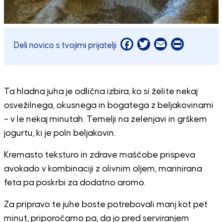
Facebook
Twitter
Email
Print
Deli novico s tvojimi prijatelji
Ta hladna juha je odlična izbira, ko si želite nekaj
osvežilnega, okusnega in bogatega z beljakovinami
– v le nekaj minutah. Temelji na zelenjavi in grškem
jogurtu, ki je poln beljakovin.
Kremasto teksturo in zdrave maščobe prispeva
avokado v kombinaciji z olivnim oljem, marinirana
feta pa poskrbi za dodatno aromo.
Za pripravo te juhe boste potrebovali manj kot pet
minut, priporočamo pa, da jo pred serviranjem