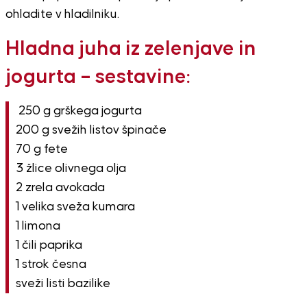
ohladite v hladilniku.
Hladna juha iz zelenjave in
jogurta – sestavine:
250 g grškega jogurta
200 g svežih listov špinače
70 g fete
3 žlice olivnega olja
2 zrela avokada
1 velika sveža kumara
1 limona
1 čili paprika
1 strok česna
sveži listi bazilike