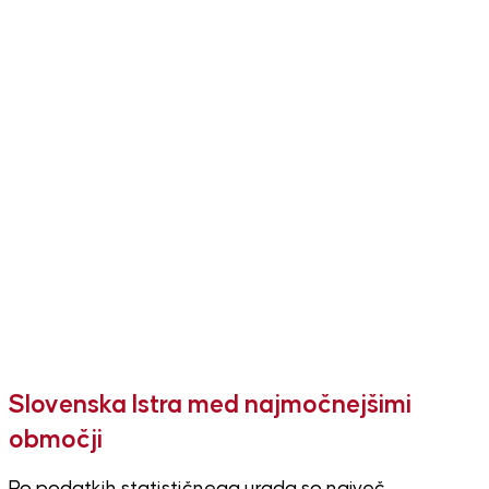
Slovenska Istra med najmočnejšimi
območji
Po podatkih statističnega urada so največ